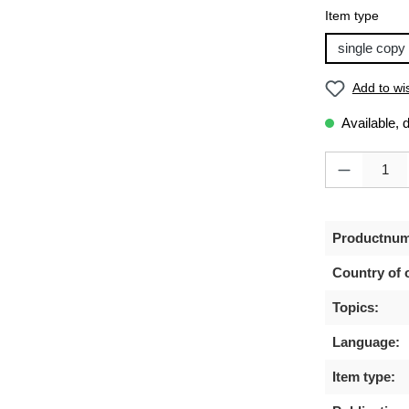
Select
Item type
single copy
Add to wis
Available, 
Product Quanti
Productnum
Country of o
Topics:
Language:
Item type: