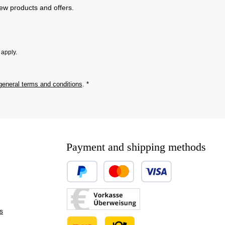
new products and offers.
apply.
general terms and conditions
.
*
Payment and shipping methods
Custom image 1
Custom image 2
s
Custom image 3