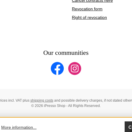
Cancel contracts here
Revocation form
Right of revocation
Our communities
Facebook
Instagram
prices incl. VAT plus
shipping costs
and possible delivery charges, if not stated other
© 2026 iPresso Shop - All Rights Reserved.
C
.
More information...