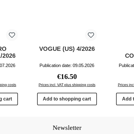
RO
VOGUE (US) 4/2026
/2026
CO
.07.2026
Publication date: 09.05.2026
Publica
rice:
Regular price:
€16.50
pping costs
Prices incl. VAT plus shipping costs
Prices inc
 cart
Add to shopping cart
Add 
Newsletter