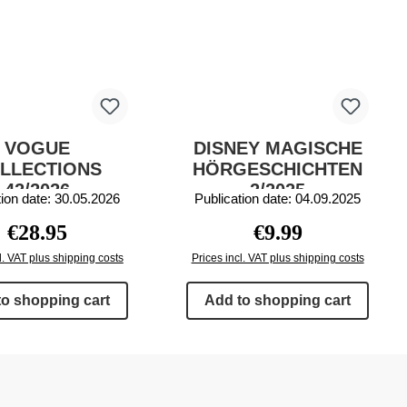
VOGUE
DISNEY MAGISCHE
LLECTIONS
HÖRGESCHICHTEN
42/2026
2/2025
tion date: 30.05.2026
Publication date: 04.09.2025
Regular price:
Regular price:
€28.95
€9.99
l. VAT plus shipping costs
Prices incl. VAT plus shipping costs
to shopping cart
Add to shopping cart