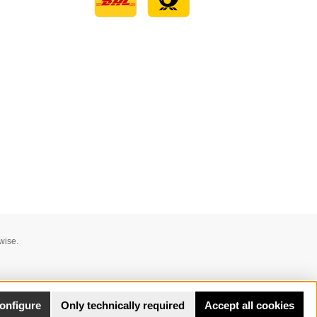
Custom image 1
wise.
onfigure
Only technically required
Accept all cookies