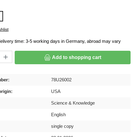
hlist
delivery time: 3-5 working days in Germany, abroad may vary
ty: Enter the desired amount or use the buttons to increase or decrease
Add to shopping cart
ber:
78U26002
rigin:
USA
Science & Knowledge
English
single copy