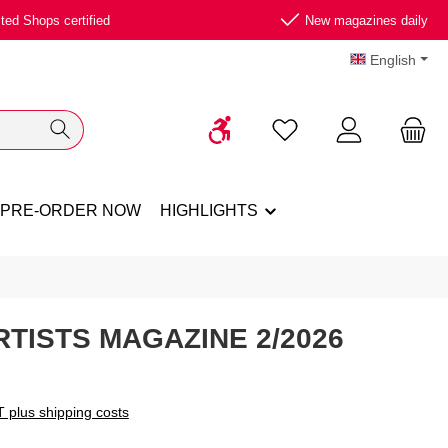
ted Shops certified
New magazines daily
English
Show toolbar
You have 0 wishlist ite
PRE-ORDER NOW
HIGHLIGHTS
RTISTS MAGAZINE 2/2026
T plus shipping costs