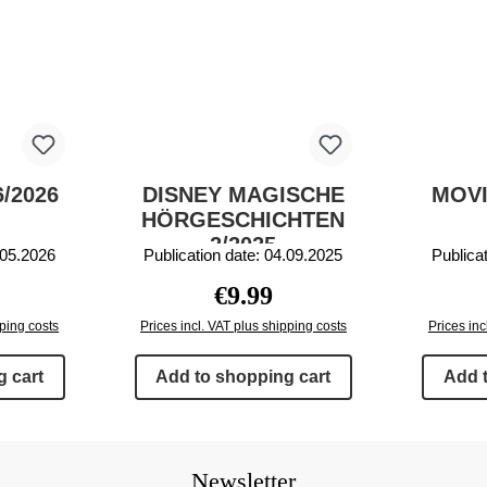
/2026
DISNEY MAGISCHE
MOVI
HÖRGESCHICHTEN
2/2025
.05.2026
Publication date: 04.09.2025
Publica
rice:
Regular price:
€9.99
pping costs
Prices incl. VAT plus shipping costs
Prices inc
 cart
Add to shopping cart
Add 
Newsletter