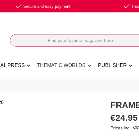
Secure and easy payment
Trus
NAL PRESS
THEMATIC WORLDS
PUBLISHER
FRAME
Regular price:
€24.95
Prices incl. VA