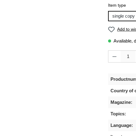
Select
Item type
single copy
Add to wis
Available, 
Product Quanti
Productnum
Country of o
Magazine:
Topics:
Language: