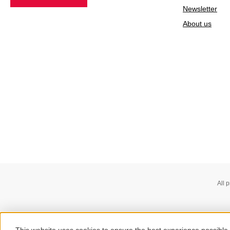
Newsletter
About us
All 
This website uses cookies to ensure the best experience possible