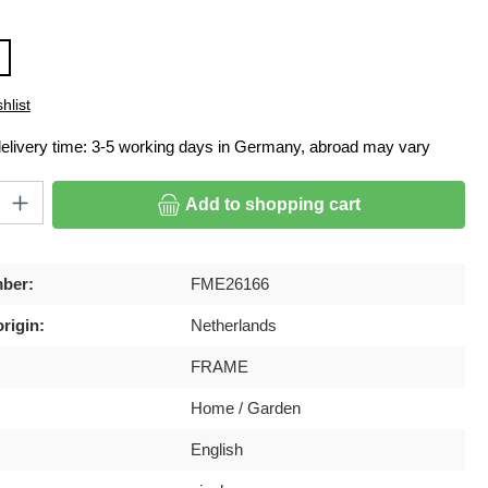
hlist
delivery time: 3-5 working days in Germany, abroad may vary
ty: Enter the desired amount or use the buttons to increase or decrease
Add to shopping cart
ber:
FME26166
rigin:
Netherlands
FRAME
Home / Garden
English