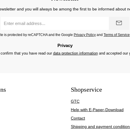
ewsletter and you will always be among the first to be informed about 
Email
address
*
site is protected by reCAPTCHA and the Google
Privacy Policy
and
Terms of Service
Privacy
 confirm that you have read our
data protection information
and accepted our
ons
Shopservice
GTC
Help with E-Paper-Download
Contact
Shipping and payment condition