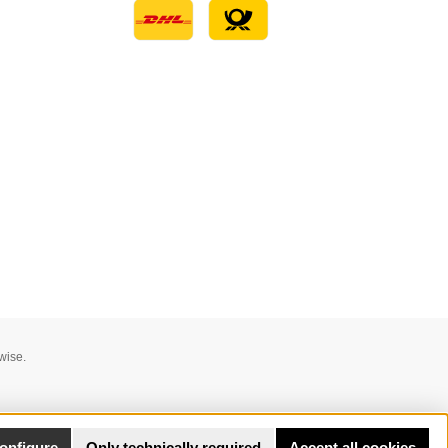
Custom image 1
wise.
onfigure
Only technically required
Accept all cookies