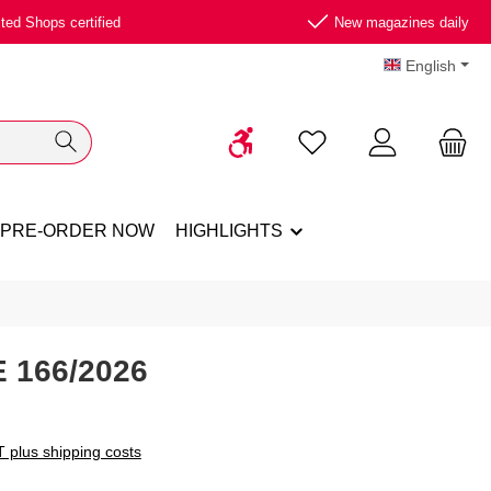
ted Shops certified
New magazines daily
English
Show toolbar
You have 0 wishlist ite
PRE-ORDER NOW
HIGHLIGHTS
 166/2026
T plus shipping costs