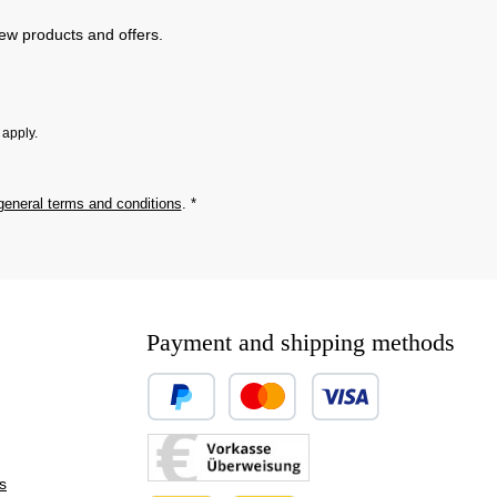
new products and offers.
apply.
general terms and conditions
.
*
Payment and shipping methods
Custom image 1
Custom image 2
s
Custom image 3