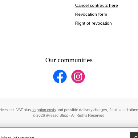
Cancel contracts here
Revocation form
Right of revocation
Our communities
Facebook
Instagram
prices incl. VAT plus
shipping costs
and possible delivery charges, if not stated other
© 2026 iPresso Shop - All Rights Reserved.
C
.
More information...