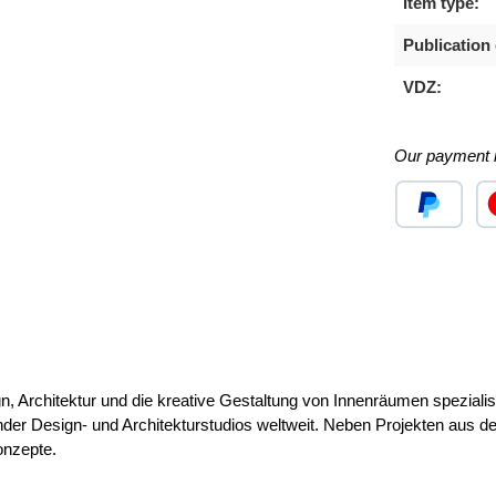
Item type:
Publication 
VDZ:
Our payment 
Custom image
Cu
ign, Architektur und die kreative Gestaltung von Innenräumen spezialisi
nder Design- und Architekturstudios weltweit. Neben Projekten aus d
onzepte.