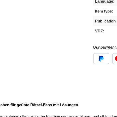
Language:
Item type:
Publication 
VDZ:
Our payment 
Custom image
Cu
n für geübte Rätsel-Fans mit Lösungen
n anfangs offen, einfache Einträge reichen nicht weit, und oft führt 