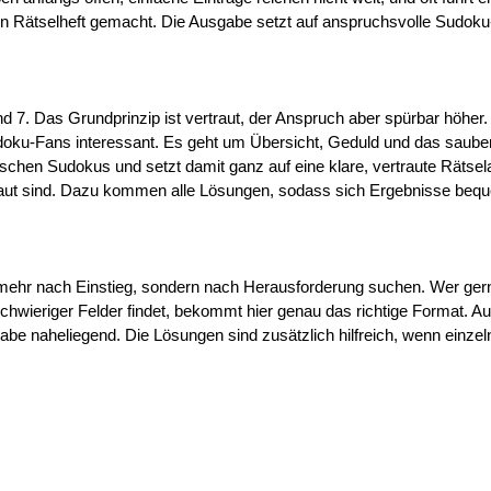
von Rätselheft gemacht. Die Ausgabe setzt auf anspruchsvolle Sudoku-
d 7. Das Grundprinzip ist vertraut, der Anspruch aber spürbar höher
udoku-Fans interessant. Es geht um Übersicht, Geduld und das saube
schen Sudokus und setzt damit ganz auf eine klare, vertraute Rätselar
baut sind. Dazu kommen alle Lösungen, sodass sich Ergebnisse bequem
mehr nach Einstieg, sondern nach Herausforderung suchen. Wer gern l
hwieriger Felder findet, bekommt hier genau das richtige Format. Auc
abe naheliegend. Die Lösungen sind zusätzlich hilfreich, wenn einze