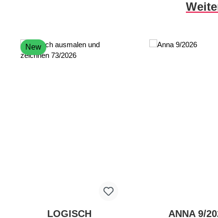
Skip product gallery
Weite
New
LOGISCH
ANNA 9/20