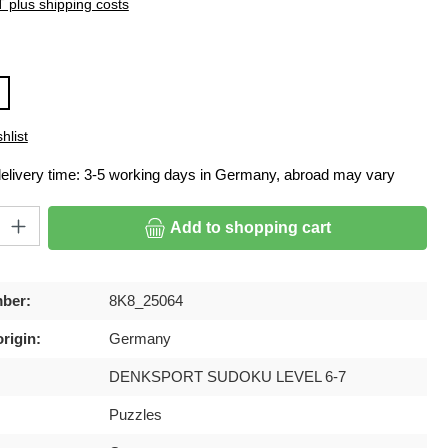
T plus shipping costs
hlist
delivery time: 3-5 working days in Germany, abroad may vary
ty: Enter the desired amount or use the buttons to increase or decrease
Add to shopping cart
ber:
8K8_25064
rigin:
Germany
DENKSPORT SUDOKU LEVEL 6-7
Puzzles