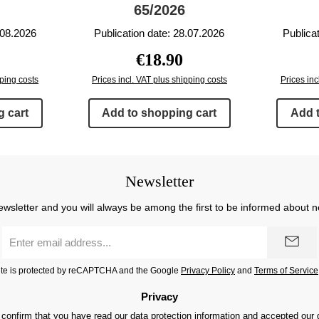
65/2026
.08.2026
Publication date: 28.07.2026
Publica
price:
Regular price:
€18.90
pping costs
Prices incl. VAT plus shipping costs
Prices inc
 cart
Add to shopping cart
Add 
Newsletter
ewsletter and you will always be among the first to be informed about 
Email
address
*
site is protected by reCAPTCHA and the Google
Privacy Policy
and
Terms of Service
Privacy
 confirm that you have read our
data protection information
and accepted our