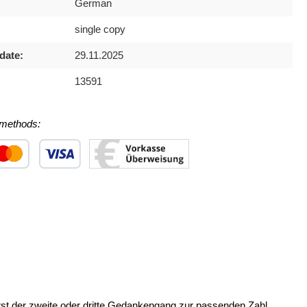
German
single copy
date:
29.11.2025
13591
methods:
 1
stom image 2
Custom image 3
erst der zweite oder dritte Gedankengang zur passenden Zahl.