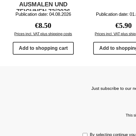
AUSMALEN UND
ZEICHNEN 73/2026
Publication date: 04.08.2026
Publication date: 01
Regular price:
Regular 
€8.50
€5.90
Prices incl. VAT plus shipping costs
Prices incl. VAT plus shi
Add to shopping cart
Add to shopping
Just subscribe to our n
This 
By selecting continue you