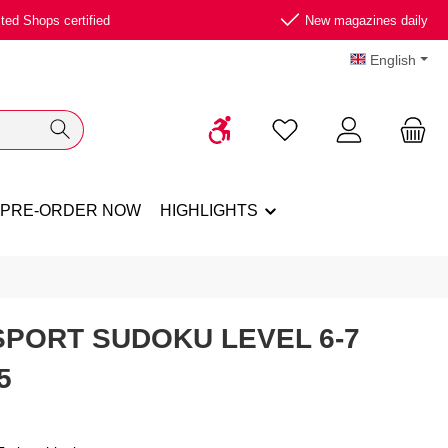
ted Shops certified
New magazines daily
English
Show toolbar
You have 0 wishlist ite
PRE-ORDER NOW
HIGHLIGHTS
PORT SUDOKU LEVEL 6-7
5