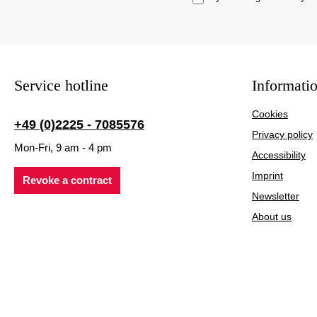
Service hotline
Informati
Cookies
+49 (0)2225 - 7085576
Privacy policy
Mon-Fri, 9 am - 4 pm
Accessibility
Imprint
Revoke a contract
Newsletter
About us