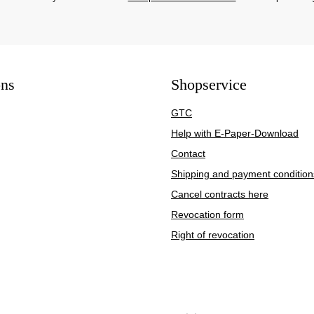
ons
Shopservice
GTC
Help with E-Paper-Download
Contact
Shipping and payment condition
Cancel contracts here
Revocation form
Right of revocation