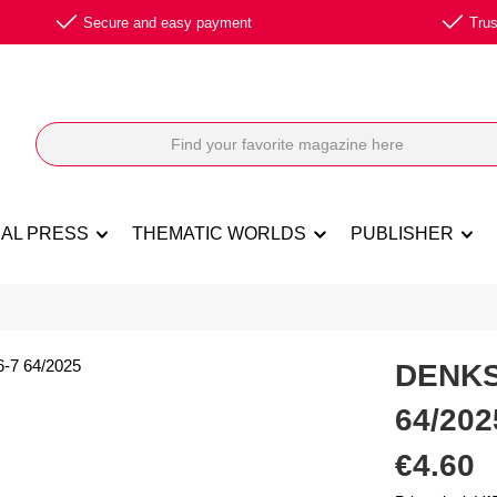
Secure and easy payment
Trus
NAL PRESS
THEMATIC WORLDS
PUBLISHER
DENKS
64/202
Regular price:
€4.60