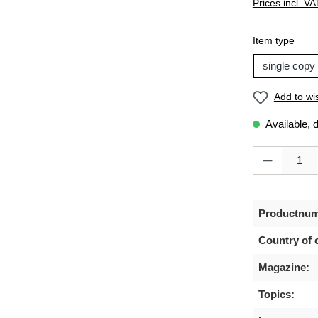
Prices incl. VA
Select
Item type
single copy
Add to wis
Available, 
Product Quanti
Productnum
Country of o
Magazine:
Topics: