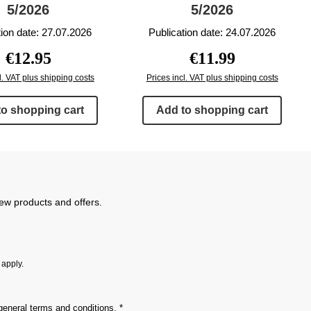
5/2026
5/2026
tion date: 27.07.2026
Publication date: 24.07.2026
Regular price:
Regular price:
€12.95
€11.99
l. VAT plus shipping costs
Prices incl. VAT plus shipping costs
to shopping cart
Add to shopping cart
new products and offers.
apply.
general terms and conditions
.
*