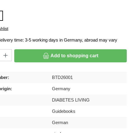
hlist
delivery time: 3-5 working days in Germany, abroad may vary
ty: Enter the desired amount or use the buttons to increase or decrease
Add to shopping cart
ber:
BTD26001
rigin:
Germany
DIABETES LIVING
Guidebooks
German