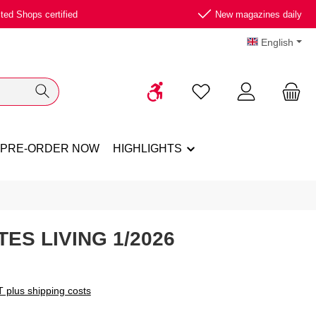
ted Shops certified
New magazines daily
English
Show toolbar
You have 0 wishlist ite
PRE-ORDER NOW
HIGHLIGHTS
TES LIVING 1/2026
T plus shipping costs