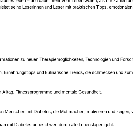
2-Diabetes leben – und dabei mehr vom Leben wollen, als nur Zahlen u
eitet seine Leserinnen und Leser mit praktischen Tipps, emotionalen 
nformationen zu neuen Therapiemöglichkeiten, Technologien und Fors
n, Ernährungstipps und kulinarische Trends, die schmecken und z
im Alltag, Fitnessprogramme und mentale Gesundheit.
 Menschen mit Diabetes, die Mut machen, motivieren und zeigen, wie
man mit Diabetes unbeschwert durch alle Lebenslagen geht.