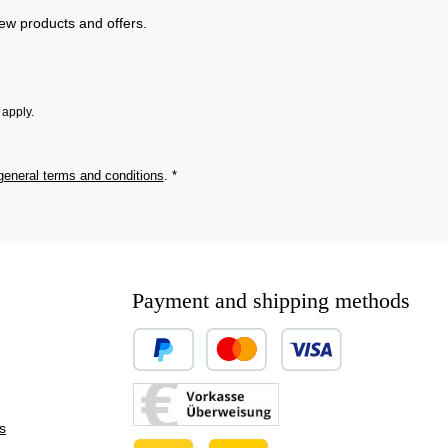
new products and offers.
apply.
general terms and conditions
.
*
Payment and shipping methods
Custom image 1
Custom image 2
s
Custom image 3