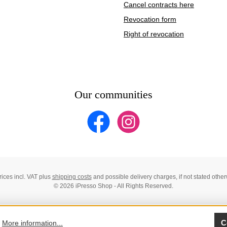
Cancel contracts here
Revocation form
Right of revocation
Our communities
Facebook
Instagram
prices incl. VAT plus
shipping costs
and possible delivery charges, if not stated other
© 2026 iPresso Shop - All Rights Reserved.
C
.
More information...