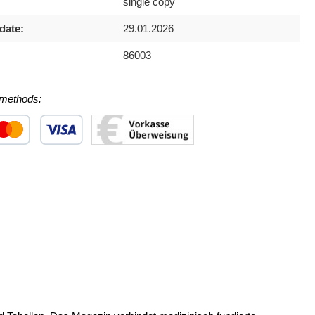
single copy
date:
29.01.2026
86003
methods:
 1
stom image 2
Custom image 3