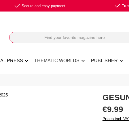
Secure and easy payment
Trus
NAL PRESS
THEMATIC WORLDS
PUBLISHER
GESUN
Regular price:
€9.99
Prices incl. VA