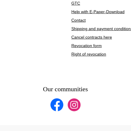
GTC
Help with E-Paper-Download
Contact
Shipping and payment condition
Cancel contracts here
Revocation form
Right of revocation
Our communities
Facebook
Instagram