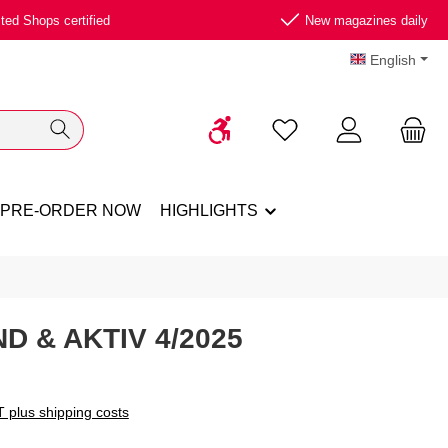
ted Shops certified
New magazines daily
English
Show toolbar
You have 0 wishlist ite
PRE-ORDER NOW
HIGHLIGHTS
D & AKTIV 4/2025
T plus shipping costs