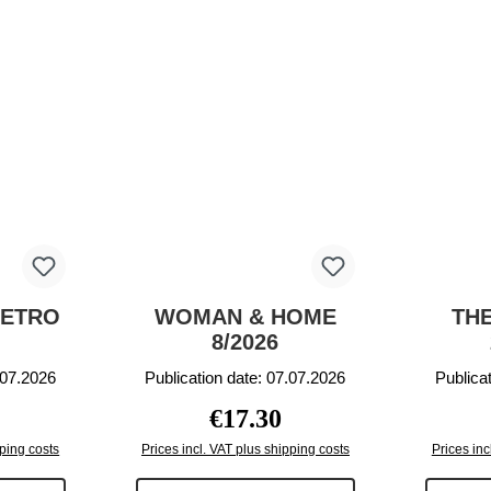
RETRO
WOMAN & HOME
THE
8/2026
.07.2026
Publication date: 07.07.2026
Publica
rice:
Regular price:
€17.30
pping costs
Prices incl. VAT plus shipping costs
Prices inc