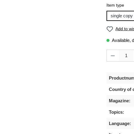
Select
Item type
single copy
Add to wis
Available, 
Product Quanti
Productnum
Country of o
Magazine:
Topics:
Language: