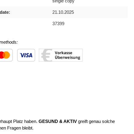
single copy
date:
21.10.2025
37399
methods:
 1
stom image 2
Custom image 3
erhaupt Platz haben.
GESUND & AKTIV
greift genau solche
en Fragen bleibt.