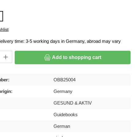
hlist
delivery time: 3-5 working days in Germany, abroad may vary
ty: Enter the desired amount or use the buttons to increase or decrease
Add to shopping cart
ber:
OBB25004
rigin:
Germany
GESUND & AKTIV
Guidebooks
German