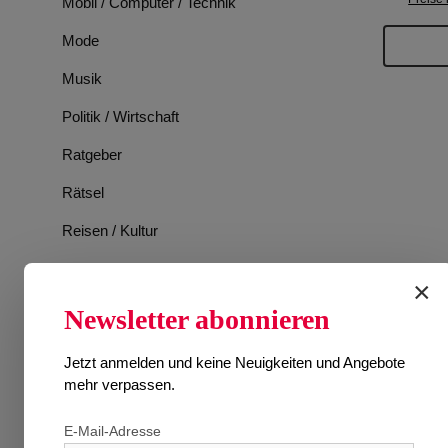
Mobil / Computer / Technik
Mode
Musik
Politik / Wirtschaft
Ratgeber
Rätsel
Reisen / Kultur
Romane
×
Spiele
Newsletter abonnieren
Sport
Jetzt anmelden und keine Neuigkeiten und Angebote
Tiere
mehr verpassen.
TV-Programm
E-Mail-Adresse