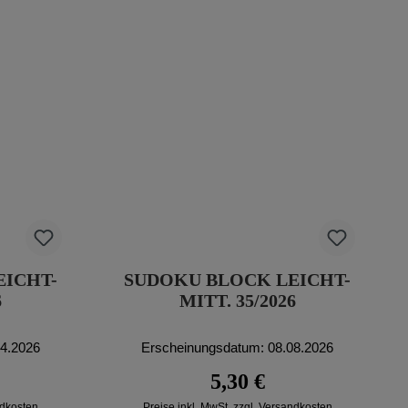
EICHT-
SUDOKU BLOCK LEICHT-
6
MITT. 35/2026
04.2026
Erscheinungsdatum: 08.08.2026
reis:
Regulärer Preis:
5,30 €
ndkosten
Preise inkl. MwSt. zzgl. Versandkosten