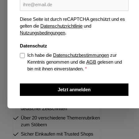
Wissen
Verlage
Diese Seite ist durch reCAPTCHA geschützt und es
gelten die
Datenschutzrichtlinie
und
Jetzt vorbestellen
Nutzungsbedingungen
.
Highlights
Datenschutz
Ich habe die
Datenschutzbestimmungen
zur
Kenntnis genommen und die
AGB
gelesen und
bin mit ihnen einverstanden.
*
Über 35 Jahre Spezialist für deutsche
und internationale Zeitschriften
Jetzt anmelden
Größtes Portfolio internationaler und
deutscher Zeitschriften
Über 20 verschiedene Themenrubriken
zum Stöbern
Sicher Einkaufen mit Trusted Shops