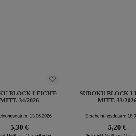
KU BLOCK LEICHT-
SUDOKU BLOCK L
MITT. 34/2026
MITT. 33/202
einungsdatum: 13.06.2026
Erscheinungsdatum: 18.
Regulärer Preis:
Regulärer P
5,30 €
5,20 €
inkl. MwSt. zzgl. Versandkosten
Preise inkl. MwSt. zzgl. Versa