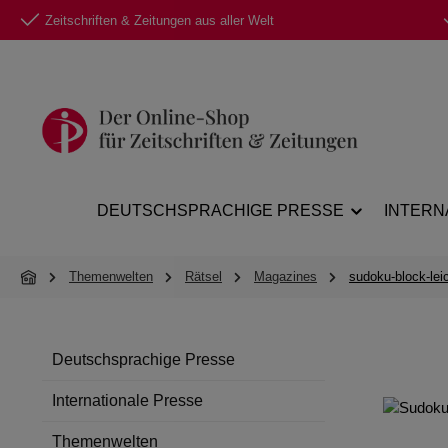
Zeitschriften & Zeitungen aus aller Welt
 Hauptinhalt springen
Zur Suche springen
Zur Hauptnavigation springen
DEUTSCHSPRACHIGE PRESSE
INTERN
Themenwelten
Rätsel
Magazines
sudoku-block-leic
Deutschsprachige Presse
Internationale Presse
Themenwelten