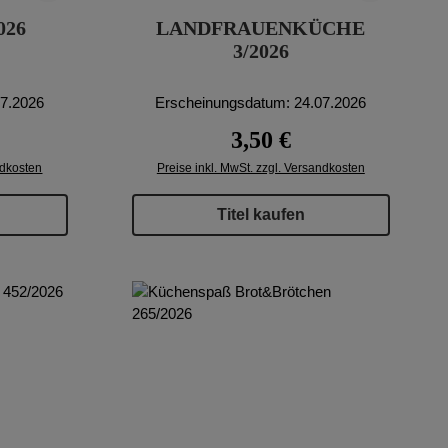
026
LANDFRAUENKÜCHE
3/2026
07.2026
Erscheinungsdatum: 24.07.2026
reis:
Regulärer Preis:
3,50 €
ndkosten
Preise inkl. MwSt. zzgl. Versandkosten
Titel kaufen