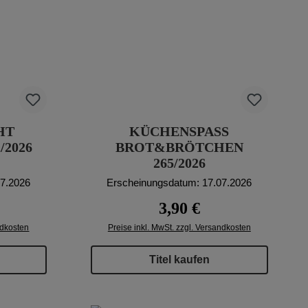
HT
KÜCHENSPASS B
/2026
ROT&BRÖTCHEN 2
65/2026
07.2026
Erscheinungsdatum: 17.07.2026
reis:
Regulärer Preis:
3,90 €
ndkosten
Preise inkl. MwSt. zzgl. Versandkosten
Titel kaufen