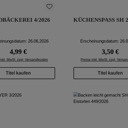
DBÄCKEREI 4/2026
KÜCHENSPASS SH 2
einungsdatum: 26.06.2026
Erscheinungsdatum: 26.
Regulärer Preis:
Regulärer P
4,99 €
3,50 €
inkl. MwSt. zzgl. Versandkosten
Preise inkl. MwSt. zzgl. Versa
Titel kaufen
Titel kaufen