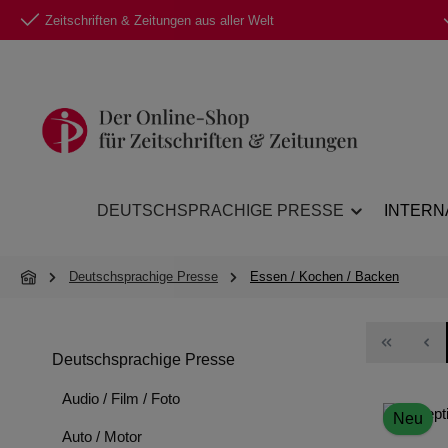
Zeitschriften & Zeitungen aus aller Welt
 Hauptinhalt springen
Zur Suche springen
Zur Hauptnavigation springen
DEUTSCHSPRACHIGE PRESSE
INTERN
Deutschsprachige Presse
Essen / Kochen / Backen
Deutschsprachige Presse
Audio / Film / Foto
Neu
Auto / Motor