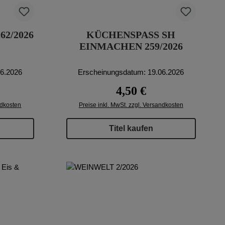
62/2026
KÜCHENSPASS SH E
INMACHEN 259/2026
06.2026
Erscheinungsdatum: 19.06.2026
reis:
Regulärer Preis:
4,50 €
ndkosten
Preise inkl. MwSt. zzgl. Versandkosten
Titel kaufen