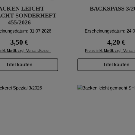
ACKEN LEICHT
BACKSPASS 3/2
CHT SONDERHEFT
455/2026
einungsdatum: 31.07.2026
Erscheinungsdatum: 24.
Regulärer Preis:
Regulärer P
3,50 €
4,20 €
inkl. MwSt. zzgl. Versandkosten
Preise inkl. MwSt. zzgl. Versa
Titel kaufen
Titel kaufen