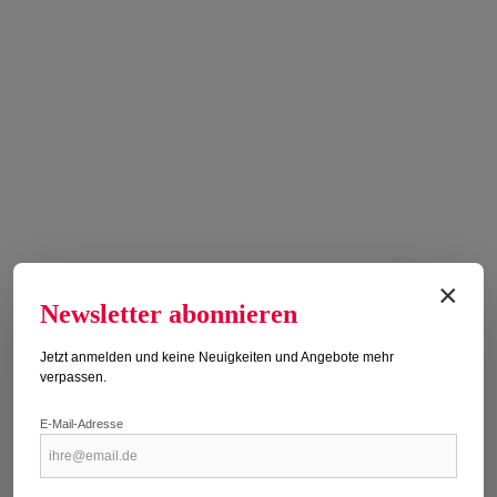
×
Newsletter abonnieren
PLANET K-POP 1/2026
Erscheinungsdatum: 28.07.2026
Jetzt anmelden und keine Neuigkeiten und Angebote mehr
verpassen.
Regulärer Preis:
16,95 €
E-Mail-Adresse
Preise inkl. MwSt. zzgl. Versandkosten
Titel kaufen