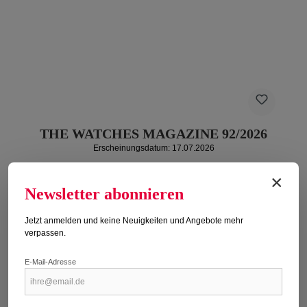
THE WATCHES MAGAZINE 92/2026
Erscheinungsdatum: 17.07.2026
Regulärer Preis:
9,50 €
×
Newsletter abonnieren
Preise inkl. MwSt. zzgl. Versandkosten
Jetzt anmelden und keine Neuigkeiten und Angebote mehr
Titel kaufen
verpassen.
E-Mail-Adresse