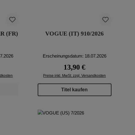
R (FR)
VOGUE (IT) 910/2026
07.2026
Erscheinungsdatum: 18.07.2026
eis:
Regulärer Preis:
13,90 €
ndkosten
Preise inkl. MwSt. zzgl. Versandkosten
Titel kaufen