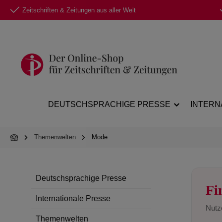
Zeitschriften & Zeitungen aus aller Welt
 Hauptinhalt springen
Zur Suche springen
Zur Hauptnavigation springen
DEUTSCHSPRACHIGE PRESSE
INTERN
Themenwelten
Mode
Deutschsprachige Presse
Fi
Internationale Presse
Nutze
Themenwelten