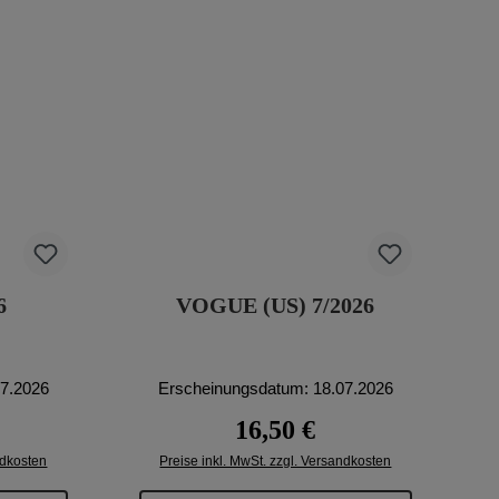
26
VOGUE (US) 7/2026
07.2026
Erscheinungsdatum: 18.07.2026
reis:
Regulärer Preis:
16,50 €
ndkosten
Preise inkl. MwSt. zzgl. Versandkosten