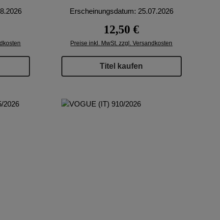
08.2026
Erscheinungsdatum: 25.07.2026
eis:
Regulärer Preis:
12,50 €
ndkosten
Preise inkl. MwSt. zzgl. Versandkosten
Titel kaufen