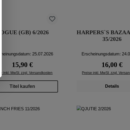
OGUE (GB) 6/2026
HARPERS`S BAZAA
35/2026
cheinungsdatum: 25.07.2026
Erscheinungsdatum: 24.
Regulärer Preis:
Regulärer Pr
15,90 €
16,00 €
se inkl. MwSt. zzgl. Versandkosten
Preise inkl. MwSt. zzgl. Versa
Details
Titel kaufen