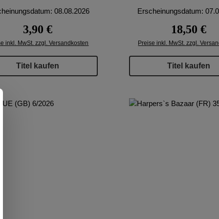
cheinungsdatum: 08.08.2026
Erscheinungsdatum: 07.
Regulärer Preis:
Regulärer Pr
3,90 €
18,50 €
se inkl. MwSt. zzgl. Versandkosten
Preise inkl. MwSt. zzgl. Versa
Titel kaufen
Titel kaufen