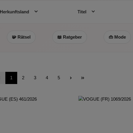
Herkunftsland
Titel
🧩 Rätsel
📖 Ratgeber
👜 Mode
Seite
Seite
Seite
Seite
Seite
1
2
3
4
5