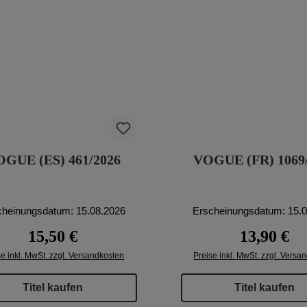
GUE (ES) 461/2026
VOGUE (FR) 1069
cheinungsdatum: 15.08.2026
Erscheinungsdatum: 15.
Regulärer Preis:
Regulärer Pr
15,50 €
13,90 €
se inkl. MwSt. zzgl. Versandkosten
Preise inkl. MwSt. zzgl. Versa
Titel kaufen
Titel kaufen