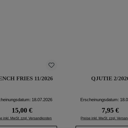
ENCH FRIES 11/2026
QJUTIE 2/20
cheinungsdatum: 18.07.2026
Erscheinungsdatum: 18.
Regulärer Preis:
Regulärer P
15,00 €
7,95 €
se inkl. MwSt. zzgl. Versandkosten
Preise inkl. MwSt. zzgl. Versa