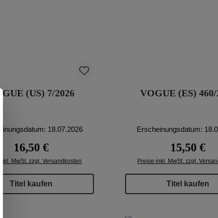
GUE (US) 7/2026
VOGUE (ES) 460/
einungsdatum: 18.07.2026
Erscheinungsdatum: 18.
Regulärer Preis:
Regulärer Pr
16,50 €
15,50 €
inkl. MwSt. zzgl. Versandkosten
Preise inkl. MwSt. zzgl. Versa
Titel kaufen
Titel kaufen