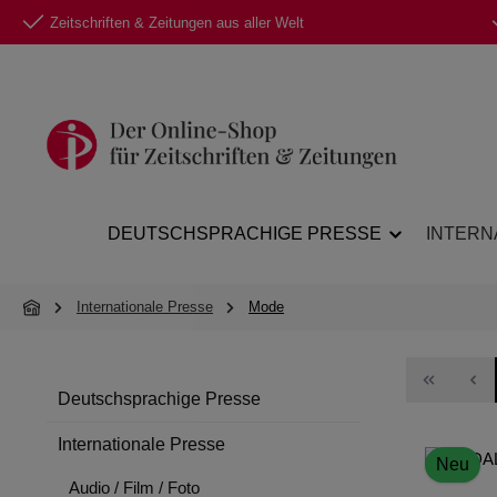
Zeitschriften & Zeitungen aus aller Welt
 Hauptinhalt springen
Zur Suche springen
Zur Hauptnavigation springen
DEUTSCHSPRACHIGE PRESSE
INTERN
Internationale Presse
Mode
Deutschsprachige Presse
Internationale Presse
Neu
Audio / Film / Foto