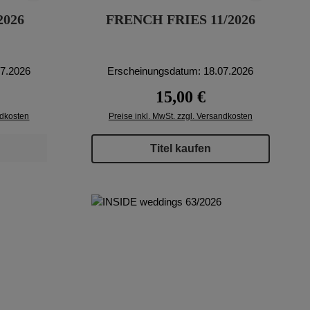
2026
FRENCH FRIES 11/2026
07.2026
Erscheinungsdatum: 18.07.2026
eis:
Regulärer Preis:
15,00 €
ndkosten
Preise inkl. MwSt. zzgl. Versandkosten
Titel kaufen