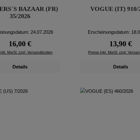
ERS`S BAZAAR (FR)
VOGUE (IT) 910/
35/2026
einungsdatum: 24.07.2026
Erscheinungsdatum: 18.
Regulärer Preis:
Regulärer Pr
16,00 €
13,90 €
inkl. MwSt. zzgl. Versandkosten
Preise inkl. MwSt. zzgl. Versa
Details
Details