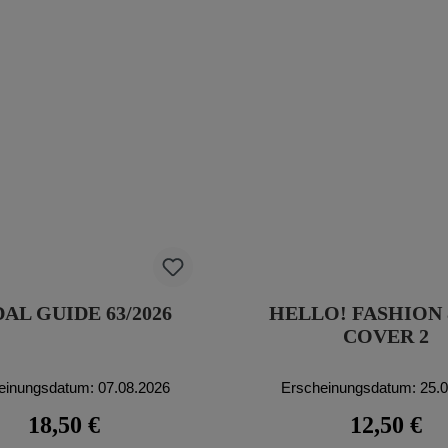
AL GUIDE 63/2026
HELLO! FASHION 8
COVER 2
einungsdatum: 07.08.2026
Erscheinungsdatum: 25.
Regulärer Preis:
Regulärer Pr
18,50 €
12,50 €