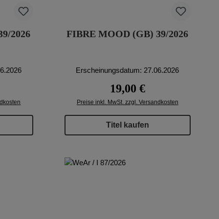
9/2026
FIBRE MOOD (GB) 39/2026
06.2026
Erscheinungsdatum: 27.06.2026
eis:
Regulärer Preis:
19,00 €
ndkosten
Preise inkl. MwSt. zzgl. Versandkosten
Titel kaufen