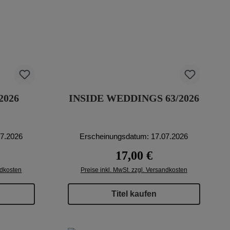
2026
INSIDE WEDDINGS 63/2026
07.2026
Erscheinungsdatum: 17.07.2026
eis:
Regulärer Preis:
17,00 €
ndkosten
Preise inkl. MwSt. zzgl. Versandkosten
Titel kaufen