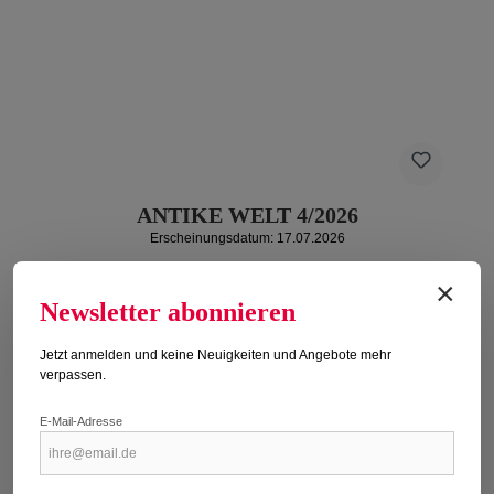
ANTIKE WELT 4/2026
Erscheinungsdatum: 17.07.2026
Regulärer Preis:
13,95 €
×
Newsletter abonnieren
Preise inkl. MwSt. zzgl. Versandkosten
Jetzt anmelden und keine Neuigkeiten und Angebote mehr
Details
verpassen.
E-Mail-Adresse