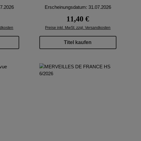
07.2026
Erscheinungsdatum: 31.07.2026
reis:
Regulärer Preis:
11,40 €
ndkosten
Preise inkl. MwSt. zzgl. Versandkosten
Titel kaufen