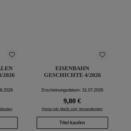
ALEN
EISENBAHN
/2026
GESCHICHTE 4/2026
08.2026
Erscheinungsdatum: 31.07.2026
reis:
Regulärer Preis:
9,80 €
ndkosten
Preise inkl. MwSt. zzgl. Versandkosten
Titel kaufen