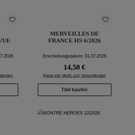
MERVEILLES DE
VUE
FRANCE HS 6/2026
07.2026
Erscheinungsdatum: 31.07.2026
eis:
Regulärer Preis:
14,50 €
ndkosten
Preise inkl. MwSt. zzgl. Versandkosten
Titel kaufen