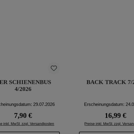
ER SCHIENENBUS
BACK TRACK 7/
4/2026
cheinungsdatum: 29.07.2026
Erscheinungsdatum: 24.
Regulärer Preis:
Regulärer Pr
7,90 €
16,99 €
se inkl. MwSt. zzgl. Versandkosten
Preise inkl. MwSt. zzgl. Versa