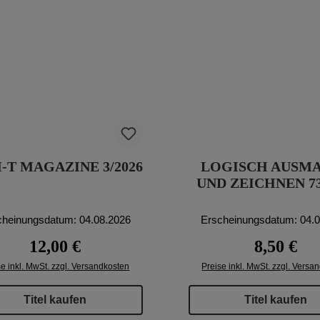
-T MAGAZINE 3/2026
LOGISCH AUSM
UND ZEICHNEN 73
cheinungsdatum: 04.08.2026
Erscheinungsdatum: 04.
Regulärer Preis:
Regulärer P
12,00 €
8,50 €
se inkl. MwSt. zzgl. Versandkosten
Preise inkl. MwSt. zzgl. Versa
Titel kaufen
Titel kaufen