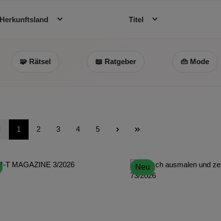
Herkunftsland
Titel
🧩 Rätsel
📖 Ratgeber
👜 Mode
Seite
Seite
Seite
Seite
Seite
1
2
3
4
5
Neu