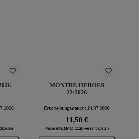
2026
MONTRE HEROES
22/2026
07.2026
Erscheinungsdatum: 24.07.2026
eis:
Regulärer Preis:
11,50 €
ndkosten
Preise inkl. MwSt. zzgl. Versandkosten