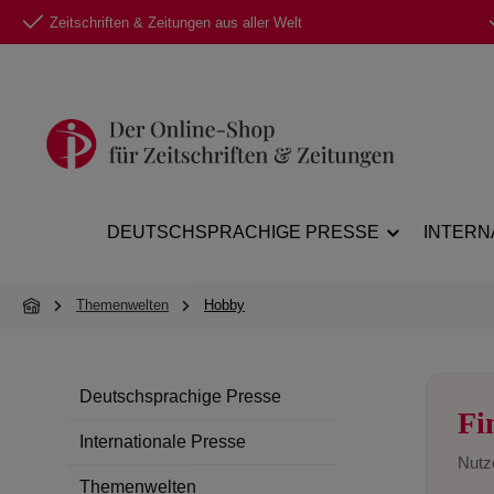
Zeitschriften & Zeitungen aus aller Welt
 Hauptinhalt springen
Zur Suche springen
Zur Hauptnavigation springen
DEUTSCHSPRACHIGE PRESSE
INTERN
Themenwelten
Hobby
Deutschsprachige Presse
Fi
Internationale Presse
Nutze
Themenwelten