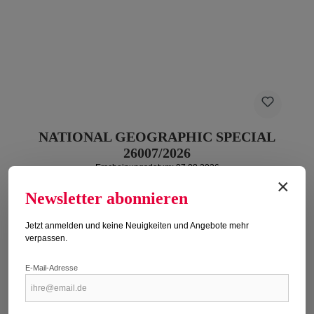
NATIONAL GEOGRAPHIC SPECIAL
26007/2026
Erscheinungsdatum: 07.08.2026
×
Regulärer Preis:
Newsletter abonnieren
17,50 €
Preise inkl. MwSt. zzgl. Versandkosten
Jetzt anmelden und keine Neuigkeiten und Angebote mehr
verpassen.
Titel kaufen
E-Mail-Adresse