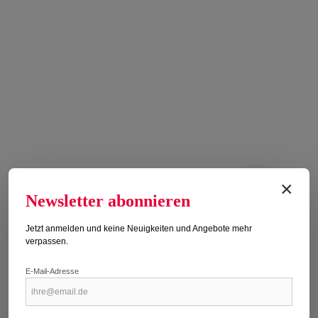
×
Newsletter abonnieren
LITTLE WHITE LIES 113/2026
Erscheinungsdatum: 13.07.2026
Jetzt anmelden und keine Neuigkeiten und Angebote mehr
verpassen.
Regulärer Preis:
26,70 €
E-Mail-Adresse
Preise inkl. MwSt. zzgl. Versandkosten
Titel kaufen