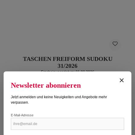
TASCHEN FREIFORM SUDOKU
31/2026
Erscheinungsdatum: 01.08.2026
×
Regulärer Preis:
Newsletter abonnieren
6,90 €
Preise inkl. MwSt. zzgl. Versandkosten
Jetzt anmelden und keine Neuigkeiten und Angebote mehr
verpassen.
Titel kaufen
E-Mail-Adresse