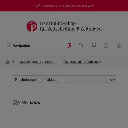
Zum Hauptinhalt springen
Zeitschriften & Zeitungen aus aller Welt
Werkzeugleiste anzeigen
Du hast 0 Produkte
Navigation
Deutschsprachige Presse
Gesellschaft / Unterhaltung