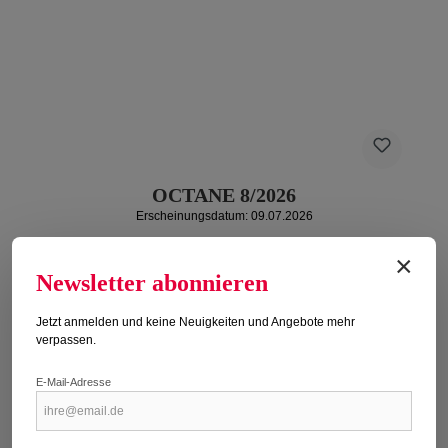
OCTANE 8/2026
Erscheinungsdatum: 09.07.2026
Regulärer Preis:
17,90 €
×
Newsletter abonnieren
Preise inkl. MwSt. zzgl. Versandkosten
Jetzt anmelden und keine Neuigkeiten und Angebote mehr
Details
verpassen.
E-Mail-Adresse