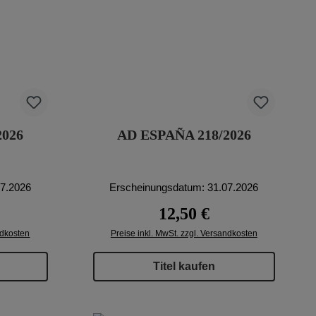
026
AD ESPAÑA 218/2026
07.2026
Erscheinungsdatum: 31.07.2026
eis:
Regulärer Preis:
12,50 €
ndkosten
Preise inkl. MwSt. zzgl. Versandkosten
Titel kaufen