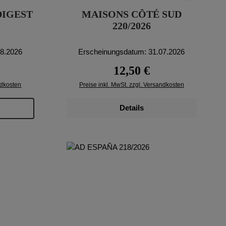
DIGEST
MAISONS CÔTÉ SUD
220/2026
08.2026
Erscheinungsdatum: 31.07.2026
eis:
Regulärer Preis:
12,50 €
ndkosten
Preise inkl. MwSt. zzgl. Versandkosten
Details