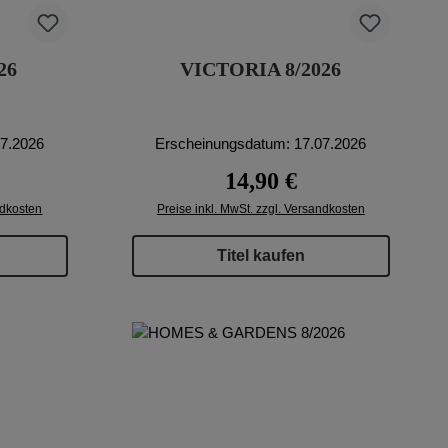
26
VICTORIA 8/2026
07.2026
Erscheinungsdatum: 17.07.2026
eis:
Regulärer Preis:
14,90 €
ndkosten
Preise inkl. MwSt. zzgl. Versandkosten
Titel kaufen