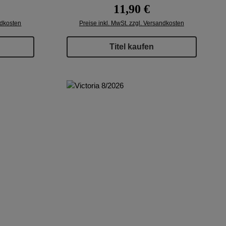
reis:
Regulärer Preis:
11,90 €
ndkosten
Preise inkl. MwSt. zzgl. Versandkosten
Titel kaufen