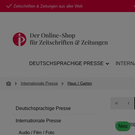
Zeitschriften & Zeitungen aus aller Welt
 Hauptinhalt springen
Zur Suche springen
Zur Hauptnavigation springen
DEUTSCHSPRACHIGE PRESSE
INTERN
Internationale Presse
Haus / Garten
Deutschsprachige Presse
Internationale Presse
Neu
Audio / Film / Foto