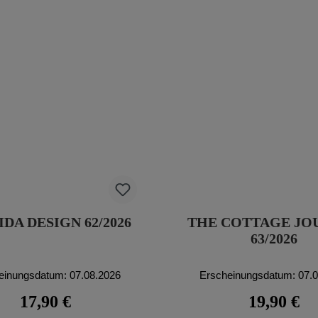
DA DESIGN 62/2026
THE COTTAGE JO
63/2026
einungsdatum: 07.08.2026
Erscheinungsdatum: 07.
Regulärer Preis:
Regulärer Pr
17,90 €
19,90 €