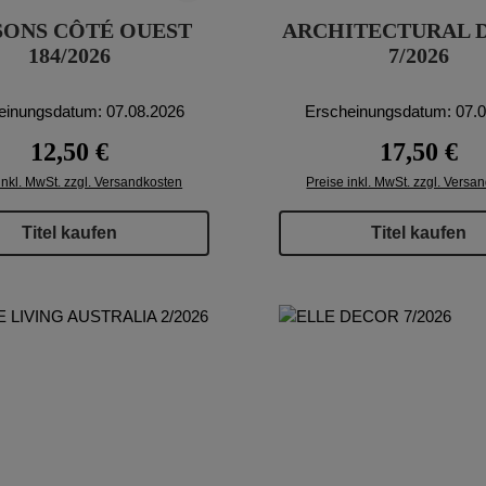
SONS CÔTÉ OUEST
ARCHITECTURAL 
184/2026
7/2026
einungsdatum: 07.08.2026
Erscheinungsdatum: 07.
Regulärer Preis:
Regulärer Pr
12,50 €
17,50 €
inkl. MwSt. zzgl. Versandkosten
Preise inkl. MwSt. zzgl. Versa
Titel kaufen
Titel kaufen