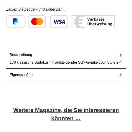
Zahlen Sie bequem und sicher per …
Benutzerdefiniertes Bild 1
Benutzerdefiniertes Bild 2
Benutzerdefiniertes Bild 3
Beschreibung
170 klassische Sudokus mit aufsteigender Schwierigkeit von Stufe 2-4
Eigenschaften
Produktgalerie überspringen
Weitere Magazine, die Sie interessieren
könnten …