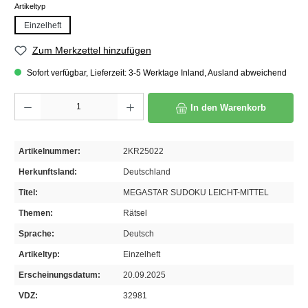
auswählen
Artikeltyp
Einzelheft
Zum Merkzettel hinzufügen
Sofort verfügbar, Lieferzeit: 3-5 Werktage Inland, Ausland abweichend
Produkt Anzahl: Gib den gewünschten Wert ein oder benutze die Schaltflächen um die A
In den Warenkorb
Artikelnummer:
2KR25022
Herkunftsland:
Deutschland
Titel:
MEGASTAR SUDOKU LEICHT-MITTEL
Themen:
Rätsel
Sprache:
Deutsch
Artikeltyp:
Einzelheft
Erscheinungsdatum:
20.09.2025
VDZ:
32981