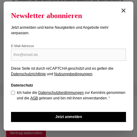
Mail-Adresse (aus der Bestellbestätigung) und Ihrer Postleitzahl.
×
Newsletter abonnieren
3. Sie werden zur Bestellübersicht im Shop weitergeleitet. Dort
klicken Sie auf „Details anzeigen“.
Jetzt anmelden und keine Neuigkeiten und Angebote mehr
verpassen.
4. Bei Ihrem E-Paper finden Sie den Button „Datei herunterladen“.
Mit einem Klick wird das PDF gespeichert, meist in Ihrem
E-Mail-Adresse
Download-Ordner.
Viel Spaß beim Lesen!
Diese Seite ist durch reCAPTCHA geschützt und es gelten die
Datenschutzrichtlinie
und
Nutzungsbedingungen
.
Datenschutz
Newsletter
Ich habe die
Datenschutzbestimmungen
zur Kenntnis genommen
und die
AGB
gelesen und bin mit ihnen einverstanden.
*
Service-Hotline
+49 (0)2225 - 7085576
Jetzt anmelden
Mo-Fr: 09:00 - 16:00 Uhr service@ipressoshop.de
Vertrag widerrufen