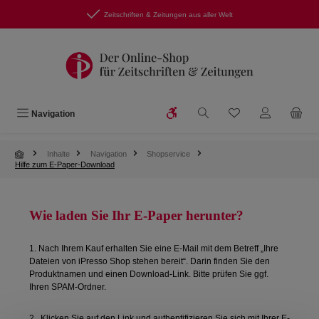
Zum Hauptinhalt springen
Zeitschriften & Zeitungen aus aller Welt
Werkzeugleiste anzeigen
Du hast 0 Produkte
Navigation
Inhalte
Navigation
Shopservice
Hilfe zum E-Paper-Download
Wie laden Sie Ihr E-Paper herunter?
1. Nach Ihrem Kauf erhalten Sie eine E-Mail mit dem Betreff „Ihre
Dateien von iPresso Shop stehen bereit“. Darin finden Sie den
Produktnamen und einen Download-Link. Bitte prüfen Sie ggf.
Ihren SPAM-Ordner.
2. Klicken Sie auf den Link und authentifizieren Sie sich mit Ihrer E-