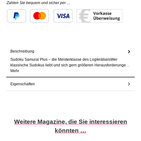
Zahlen Sie bequem und sicher per …
Benutzerdefiniertes Bild 1
Benutzerdefiniertes Bild 2
Benutzerdefiniertes Bild 3
Beschreibung
Sudoku Samurai Plus – die Meisterklasse des LogikrätselsWer
klassische Sudokus liebt und sich gern größeren Herausforderunge…
Mehr
Eigenschaften
Produktgalerie überspringen
Weitere Magazine, die Sie interessieren
könnten …