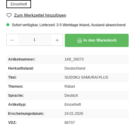
Einzelheft
Zum Merkzettel hinzufügen
Sofort verfügbar, Lieferzeit: 3-5 Werktage Inland, Ausland abweichend
Produkt Anzahl: Gib den gewünschten Wert ein oder benutze die Schaltflächen um die A
In den Warenkorb
Artikelnummer:
1K8_26073
Herkunftsland:
Deutschland
Titel:
SUDOKU SAMURAI PLUS
Themen:
Rätsel
Sprache:
Deutsch
Artikeltyp:
Einzelheft
Erscheinungsdatum:
24.01.2026
VDZ:
88707