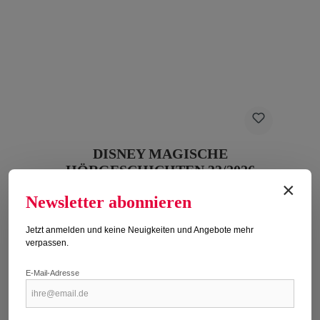
DISNEY MAGISCHE
HÖRGESCHICHTEN 33/2026
×
Erscheinungsdatum: 28.05.2026
Newsletter abonnieren
Regulärer Preis:
9,99 €
Jetzt anmelden und keine Neuigkeiten und Angebote mehr
Preise inkl. MwSt. zzgl. Versandkosten
verpassen.
Titel kaufen
E-Mail-Adresse