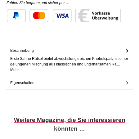
Zahlen Sie bequem und sicher per …
Benutzerdefiniertes Bild 1
Benutzerdefiniertes Bild 2
Benutzerdefiniertes Bild 3
Beschreibung
Erste Sahne Rätsel bietet abwechslungsreichen Knobelspaß mit einer
gelungenen Mischung aus klassischen und unterhaltsamen Rä…
Mehr
Eigenschaften
Produktgalerie überspringen
Weitere Magazine, die Sie interessieren
könnten …