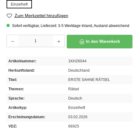
Einzelheft
Zum Merkzettel hinzufügen
Sofort verfügbar, Lieferzeit: 3-5 Werktage Inland, Ausland abweichend
Produkt Anzahl: Gib den gewünschten Wert ein oder benutze die Schaltflächen um die A
In den Warenkorb
Artikelnummer:
1KH26044
Herkunftsland:
Deutschland
Titel:
ERSTE SAHNE RÄTSEL
Themen:
Rätsel
Sprache:
Deutsch
Artikeltyp:
Einzelheft
Erscheinungsdatum:
03.02.2026
VDZ:
66925