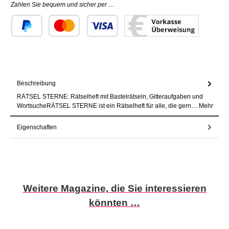
Zahlen Sie bequem und sicher per …
Benutzerdefiniertes Bild 1
Benutzerdefiniertes Bild 2
Benutzerdefiniertes Bild 3
Beschreibung
RÄTSEL STERNE: Rätselheft mit Bastelrätseln, Gitteraufgaben und
WortsucheRÄTSEL STERNE ist ein Rätselheft für alle, die gern…
Mehr
Eigenschaften
Produktgalerie überspringen
Weitere Magazine, die Sie interessieren
könnten …