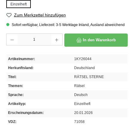
Einzelheft
Zum Merkzettel hinzufügen
Sofort verfügbar, Lieferzeit: 3-5 Werktage Inland, Ausland abweichend
Produkt Anzahl: Gib den gewünschten Wert ein oder benutze die Schaltflächen um die A
In den Warenkorb
Artikelnummer:
1KY26044
Herkunftsland:
Deutschland
Titel:
RÄTSEL STERNE
Themen:
Rätsel
Sprache:
Deutsch
Artikeltyp:
Einzelheft
Erscheinungsdatum:
20.01.2026
VDZ:
71058