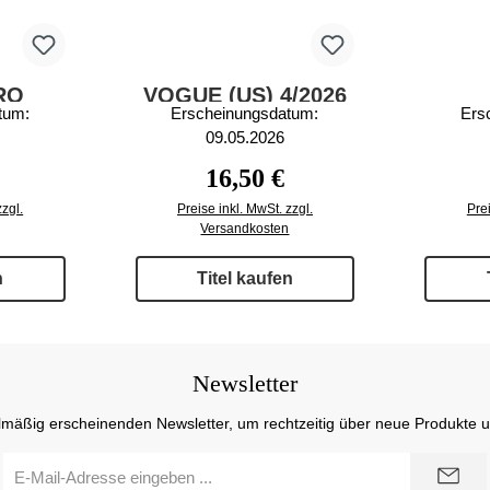
RO
VOGUE (US) 4/2026
tum:
Erscheinungsdatum:
Ers
/2026
CO
09.05.2026
 Preis:
Regulärer Preis:
16,50 €
zzgl.
Preise inkl. MwSt. zzgl.
Prei
Versandkosten
n
Titel kaufen
Newsletter
lmäßig erscheinenden Newsletter, um rechtzeitig über neue Produkte 
E-
Mail-