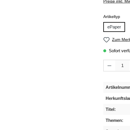
Preise inkl. M
ausw
Artikeltyp
ePaper
Zum Merk
Sofort verf
Produkt Anzahl
Artikelnum
Herkunftsla
Titel:
Themen: