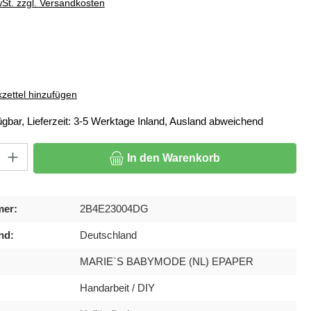
wSt. zzgl. Versandkosten
ählen
zettel hinzufügen
ügbar, Lieferzeit: 3-5 Werktage Inland, Ausland abweichend
: Gib den gewünschten Wert ein oder benutze die Schaltflächen um di
In den Warenkorb
mer:
2B4E23004DG
nd:
Deutschland
MARIE`S BABYMODE (NL) EPAPER
Handarbeit / DIY