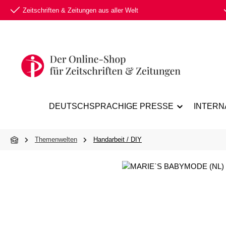
Zeitschriften & Zeitungen aus aller Welt
 Hauptinhalt springen
Zur Suche springen
Zur Hauptnavigation springen
DEUTSCHSPRACHIGE PRESSE
INTERN
Themenwelten
Handarbeit / DIY
Bildergalerie überspringen