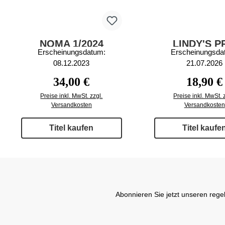
NOMA 1/2024
LINDY'S P
Erscheinungsdatum:
Erscheinungsda
FOOTBALL 61
08.12.2023
21.07.2026
Regulärer Preis:
Regulärer
34,00 €
18,90 €
Preise inkl. MwSt. zzgl.
Preise inkl. MwSt. 
Versandkosten
Versandkosten
Titel kaufen
Titel kaufe
Abonnieren Sie jetzt unseren rege