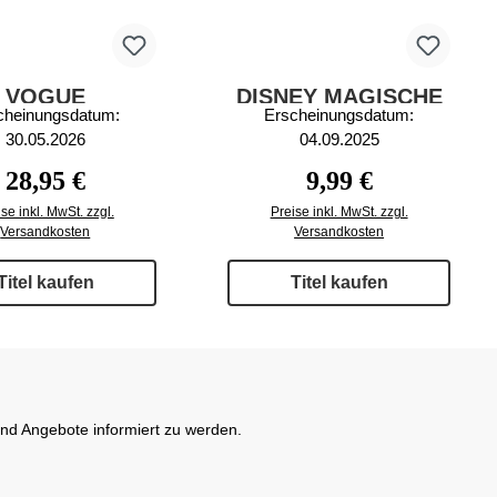
VOGUE
DISNEY MAGISCHE
cheinungsdatum:
Erscheinungsdatum:
LLECTIONS
HÖRGESCHICHTEN
30.05.2026
04.09.2025
42/2026
2/2025
Regulärer Preis:
Regulärer Preis:
28,95 €
9,99 €
se inkl. MwSt. zzgl.
Preise inkl. MwSt. zzgl.
Versandkosten
Versandkosten
Titel kaufen
Titel kaufen
und Angebote informiert zu werden.