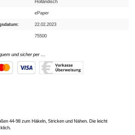
Holländisch
ePaper
gsdatum:
22.02.2023
75500
equem und sicher per …
ertes Bild 1
utzerdefiniertes Bild 2
Benutzerdefiniertes Bild 3
ößen 44-98 zum Häkeln, Stricken und Nähen. Die leicht
klich.