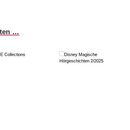
nten …