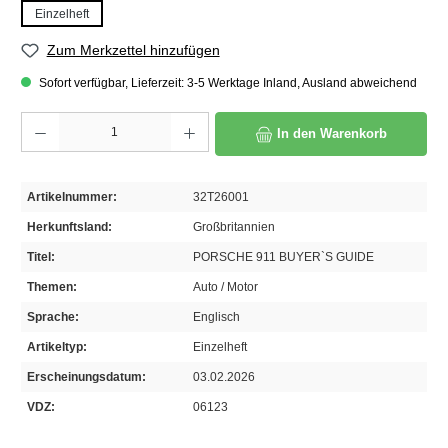
Einzelheft
Zum Merkzettel hinzufügen
Sofort verfügbar, Lieferzeit: 3-5 Werktage Inland, Ausland abweichend
Produkt Anzahl: Gib den gewünschten Wert ein oder benutze die Schaltflächen um die A
In den Warenkorb
Artikelnummer:
32T26001
Herkunftsland:
Großbritannien
Titel:
PORSCHE 911 BUYER`S GUIDE
Themen:
Auto / Motor
Sprache:
Englisch
Artikeltyp:
Einzelheft
Erscheinungsdatum:
03.02.2026
VDZ:
06123