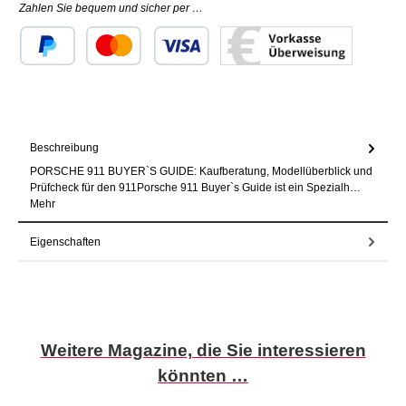
Zahlen Sie bequem und sicher per …
Benutzerdefiniertes Bild 1
Benutzerdefiniertes Bild 2
Benutzerdefiniertes Bild 3
Beschreibung
PORSCHE 911 BUYER`S GUIDE: Kaufberatung, Modellüberblick und
Prüfcheck für den 911Porsche 911 Buyer`s Guide ist ein Spezialh…
Mehr
Eigenschaften
Produktgalerie überspringen
Weitere Magazine, die Sie interessieren
könnten …