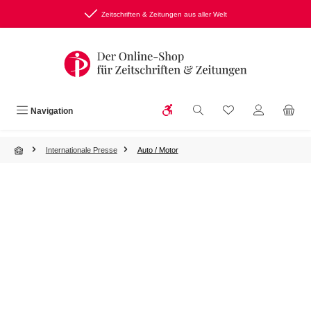
Zum Hauptinhalt springen
Zeitschriften & Zeitungen aus aller Welt
Werkzeugleiste anzeigen
Du hast 0 Produkte
Navigation
Internationale Presse
Auto / Motor
Bildergalerie überspringen