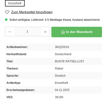
Einzelheft
Zum Merkzettel hinzufügen
Sofort verfügbar, Lieferzeit: 3-5 Werktage Inland, Ausland abweichend
Produkt Anzahl: Gib den gewünschten Wert ein oder benutze die Schaltflächen um die A
In den Warenkorb
Artikelnummer:
3KQ25016
Herkunftsland:
Deutschland
Titel:
BUNTE RÄTSELLUST
Themen:
Rätsel
Sprache:
Deutsch
Artikeltyp:
Einzelheft
Erscheinungsdatum:
04.11.2025
VDZ:
36190