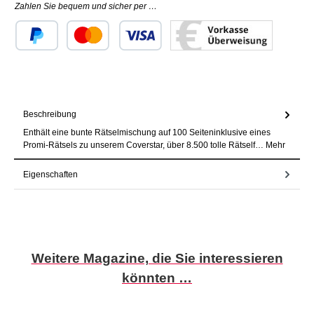
Zahlen Sie bequem und sicher per …
Benutzerdefiniertes Bild 1
Benutzerdefiniertes Bild 2
Benutzerdefiniertes Bild 3
Beschreibung
Enthält eine bunte Rätselmischung auf 100 Seiteninklusive eines
Promi-Rätsels zu unserem Coverstar, über 8.500 tolle Rätself…
Mehr
Eigenschaften
Produktgalerie überspringen
Weitere Magazine, die Sie interessieren
könnten …