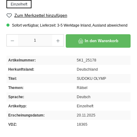
Einzelheft
Zum Merkzettel hinzufügen
Sofort verfügbar, Lieferzeit: 3-5 Werktage Inland, Ausland abweichend
Produkt Anzahl: Gib den gewünschten Wert ein oder benutze die Schaltflächen um die A
In den Warenkorb
Artikelnummer:
5K1_25178
Herkunftsland:
Deutschland
Titel:
SUDOKU OLYMP
Themen:
Rätsel
Sprache:
Deutsch
Artikeltyp:
Einzelheft
Erscheinungsdatum:
20.11.2025
VDZ:
18365