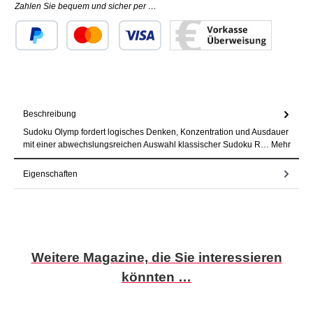
Zahlen Sie bequem und sicher per …
Benutzerdefiniertes Bild 1
Benutzerdefiniertes Bild 2
Benutzerdefiniertes Bild 3
Beschreibung
Sudoku Olymp fordert logisches Denken, Konzentration und Ausdauer
mit einer abwechslungsreichen Auswahl klassischer Sudoku R…
Mehr
Eigenschaften
Produktgalerie überspringen
Weitere Magazine, die Sie interessieren
könnten …