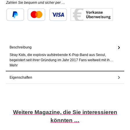
Zahlen Sie bequem und sicher per …
Benutzerdefiniertes Bild 1
Benutzerdefiniertes Bild 2
Benutzerdefiniertes Bild 3
Beschreibung
Stray Kids, die explosiv aufstrebende K-Pop-Band aus Seoul,
begeistert seit ihrer Gründung im Jahr 2017 Fans weltweit mit ih…
Mehr
Eigenschaften
Produktgalerie überspringen
Weitere Magazine, die Sie interessieren
könnten …