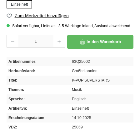
Einzelheft
Zum Merkzettel hinzufügen
Sofort verfügbar, Lieferzeit: 3-5 Werktage Inland, Ausland abweichend
Produkt Anzahl: Gib den gewünschten Wert ein oder benutze die Schaltflächen um die A
In den Warenkorb
Artikelnummer:
63Q25002
Herkunftsland:
Großbritannien
Titel:
K-POP SUPERSTARS
Themen:
Musik
Sprache:
Englisch
Artikeltyp:
Einzelheft
Erscheinungsdatum:
14.10.2025
VDZ:
25069