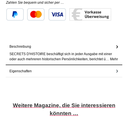
Zahlen Sie bequem und sicher per …
Benutzerdefiniertes Bild 1
Benutzerdefiniertes Bild 2
Benutzerdefiniertes Bild 3
Beschreibung
SECRETS D'HISTOIRE beschäftigt sich in jeder Ausgabe mit einer
oder auch mehreren historischen Persönlichkeiten, berichtet ü…
Mehr
Eigenschaften
Produktgalerie überspringen
Weitere Magazine, die Sie interessieren
könnten …