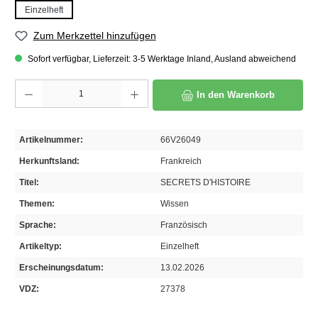
Einzelheft
Zum Merkzettel hinzufügen
Sofort verfügbar, Lieferzeit: 3-5 Werktage Inland, Ausland abweichend
Produkt Anzahl: Gib den gewünschten Wert ein oder benutze die Schaltflächen um die A
In den Warenkorb
Artikelnummer:
66V26049
Herkunftsland:
Frankreich
Titel:
SECRETS D'HISTOIRE
Themen:
Wissen
Sprache:
Französisch
Artikeltyp:
Einzelheft
Erscheinungsdatum:
13.02.2026
VDZ:
27378