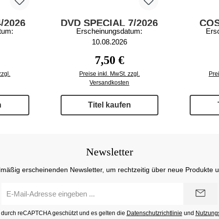
/2026
DVD SPECIAL 7/2026
CO
tum:
Erscheinungsdatum:
Ers
10.08.2026
 Preis:
Regulärer Preis:
7,50 €
zzgl.
Preise inkl. MwSt. zzgl.
Prei
Versandkosten
n
Titel kaufen
Newsletter
lmäßig erscheinenden Newsletter, um rechtzeitig über neue Produkte 
E-
Mail-
Adresse
st durch reCAPTCHA geschützt und es gelten die
Datenschutzrichtlinie
und
Nutzung
*