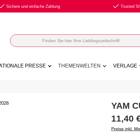
Sichere und einfache Zahlung
Trusted Sho
ATIONALE PRESSE
THEMENWELTEN
VERLAGE
YAM C
Regulärer Prei
11,40 
Preise inkl. M