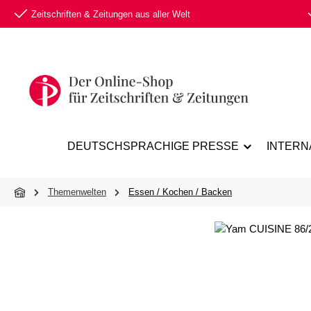
Zeitschriften & Zeitungen aus aller Welt
 Hauptinhalt springen
Zur Suche springen
Zur Hauptnavigation springen
DEUTSCHSPRACHIGE PRESSE
INTERN
Themenwelten
Essen / Kochen / Backen
Bildergalerie überspringen