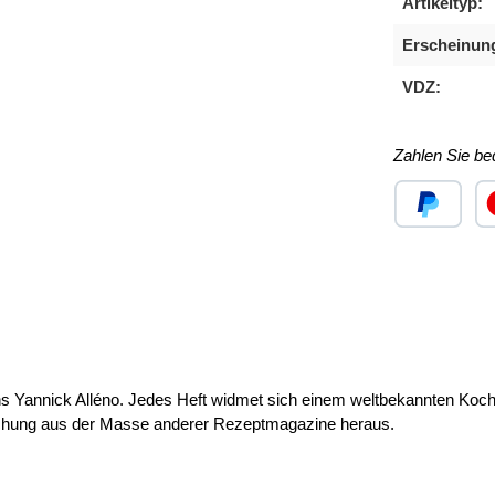
Artikeltyp:
Erscheinun
VDZ:
Zahlen Sie b
Benutzerdefini
Ben
 Yannick Alléno. Jedes Heft widmet sich einem weltbekannten Koch, u
chung aus der Masse anderer Rezeptmagazine heraus.