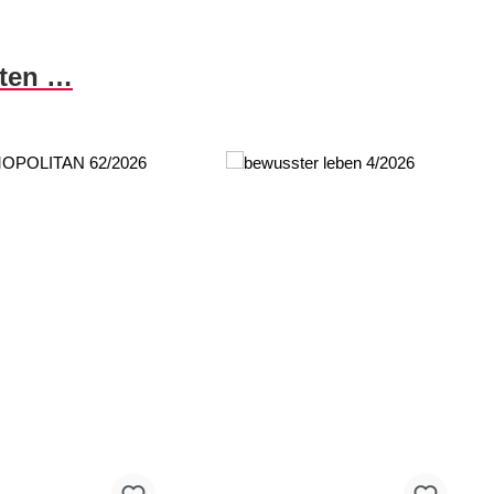
nten …