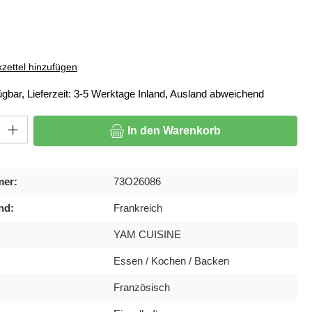
ählen
zettel hinzufügen
ügbar, Lieferzeit: 3-5 Werktage Inland, Ausland abweichend
: Gib den gewünschten Wert ein oder benutze die Schaltflächen um di
In den Warenkorb
mer:
73O26086
nd:
Frankreich
YAM CUISINE
Essen / Kochen / Backen
Französisch