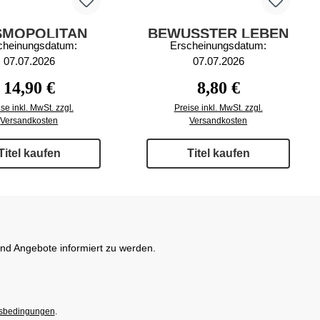
SMOPOLITAN
BEWUSSTER LEBEN
cheinungsdatum:
Erscheinungsdatum:
62/2026
4/2026
07.07.2026
07.07.2026
Regulärer Preis:
Regulärer Preis:
14,90 €
8,80 €
se inkl. MwSt. zzgl.
Preise inkl. MwSt. zzgl.
Versandkosten
Versandkosten
Titel kaufen
Titel kaufen
und Angebote informiert zu werden.
sbedingungen
.