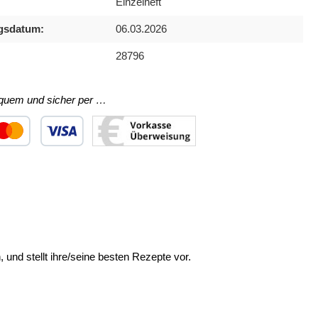
Einzelheft
gsdatum:
06.03.2026
28796
equem und sicher per …
ertes Bild 1
utzerdefiniertes Bild 2
Benutzerdefiniertes Bild 3
nd stellt ihre/seine besten Rezepte vor.