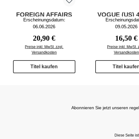
FOREIGN AFFAIRS
VOGUE (US) 4
Erscheinungsdatum:
Erscheinungsda
6/2026
06.06.2026
09.05.2026
Regulärer Preis:
Regulärer
20,90 €
16,50 €
Preise inkl. MwSt. zzgl.
Preise inkl. MwSt. 
Versandkosten
Versandkosten
Titel kaufen
Titel kaufe
Abonnieren Sie jetzt unseren rege
Diese Seite i