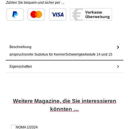
Zahlen Sie bequem und sicher per …
Benutzerdefiniertes Bild 1
Benutzerdefiniertes Bild 2
Benutzerdefiniertes Bild 3
Beschreibung
anspruchsvolle Sudokus für KennerSchwierigkeitsstufe 14 und 15
Eigenschaften
Produktgalerie überspringen
Weitere Magazine, die Sie interessieren
könnten …