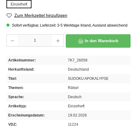
Einzelheft
Zum Merkzettel hinzufügen
Sofort verfügbar, Lieferzeit: 3-5 Werktage Inland, Ausland abweichend
Produkt Anzahl: Gib den gewünschten Wert ein oder benutze die Schaltflächen um die A
In den Warenkorb
Artikelnummer:
7K7_26058
Herkunftsland:
Deutschland
Titel:
SUDOKU APOKALYPSE
Themen:
Rätsel
Sprache:
Deutsch
Artikeltyp:
Einzelheft
Erscheinungsdatum:
19.02.2026
VDZ:
11224