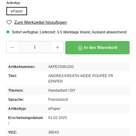
auswählen
Artikeltyp
ePaper
Zum Merkzettel hinzufügen
Sofort verfügbar, Lieferzeit: 3-5 Werktage Inland, Ausland abweichend
Produkt Anzahl: Gib den gewünschten Wert ein oder benutze die Schaltflächen um die A
In den Warenkorb
Artikelnummer:
AKFE25001DG
Titel:
ANDREA KREATIV MODE POUPÉE FR
EPAPER
Themen:
Handarbeit / DIY
Sprache:
Französisch
Artikeltyp:
ePaper
Erscheinungsdatum
01.02.2025
:
VDZ:
38043