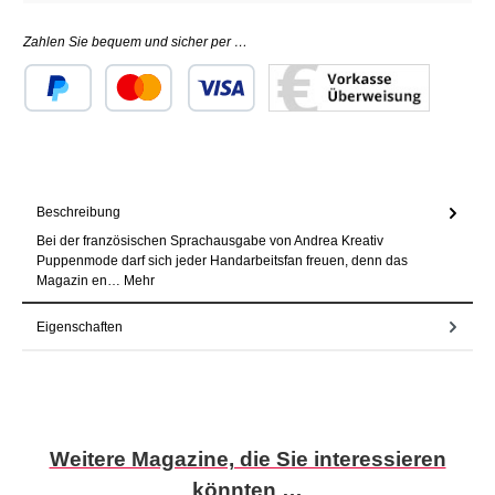
Zahlen Sie bequem und sicher per …
Benutzerdefiniertes Bild 1
Benutzerdefiniertes Bild 2
Benutzerdefiniertes Bild 3
Beschreibung
Bei der französischen Sprachausgabe von Andrea Kreativ
Puppenmode darf sich jeder Handarbeitsfan freuen, denn das
Magazin en…
Mehr
Eigenschaften
Produktgalerie überspringen
Weitere Magazine, die Sie interessieren
könnten …