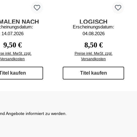
MALEN NACH
LOGISCH
cheinungsdatum:
Erscheinungsdatum:
LEN DELUXE
AUSMALEN UND
14.07.2026
04.08.2026
35/2026
ZEICHNEN 73/2026
Regulärer Preis:
Regulärer Preis:
9,50 €
8,50 €
se inkl. MwSt. zzgl.
Preise inkl. MwSt. zzgl.
Versandkosten
Versandkosten
Titel kaufen
Titel kaufen
und Angebote informiert zu werden.