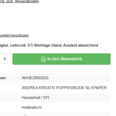
wSt. zzgl. Versandkosten
ählen
zettel hinzufügen
ügbar, Lieferzeit: 3-5 Werktage Inland, Ausland abweichend
: Gib den gewünschten Wert ein oder benutze die Schaltflächen um di
In den Warenkorb
mer:
AKHE25002DG
ANDREA KREATIV POPPENMODE NL EPAPER
Handarbeit / DIY
Holländisch