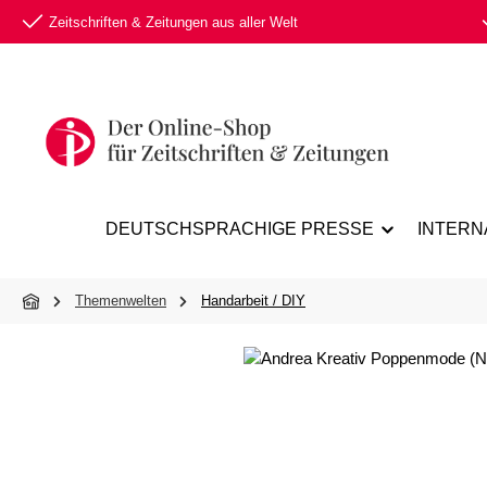
Zeitschriften & Zeitungen aus aller Welt
 Hauptinhalt springen
Zur Suche springen
Zur Hauptnavigation springen
DEUTSCHSPRACHIGE PRESSE
INTERN
Themenwelten
Handarbeit / DIY
Bildergalerie überspringen