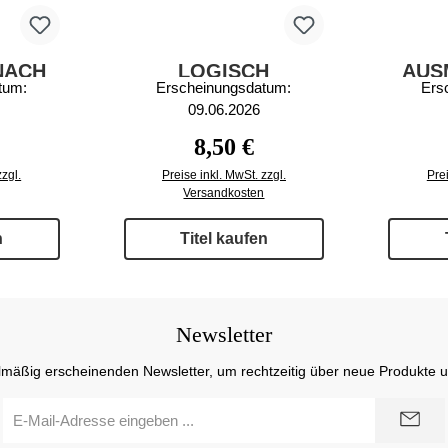
NACH
LOGISCH
AUS
tum:
Erscheinungsdatum:
Ers
LUSIV
AUSMALEN UND
ZAH
09.06.2026
ZEICHNEN 72/2026
r Preis:
Regulärer Preis:
8,50 €
zzgl.
Preise inkl. MwSt. zzgl.
Prei
Versandkosten
n
Titel kaufen
Newsletter
lmäßig erscheinenden Newsletter, um rechtzeitig über neue Produkte 
E-
Mail-