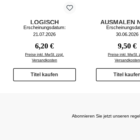
LOGISCH
AUSMALEN 
Erscheinungsdatum:
Erscheinungsda
AUSMALEN &
ZAHLEN EXK
21.07.2026
30.06.2026
RÄTSELN POCKET
21/2026
43/2026
Regulärer Preis:
Reguläre
6,20 €
9,50 €
Preise inkl. MwSt. zzgl.
Preise inkl. MwSt. 
Versandkosten
Versandkosten
Titel kaufen
Titel kaufe
Abonnieren Sie jetzt unseren rege