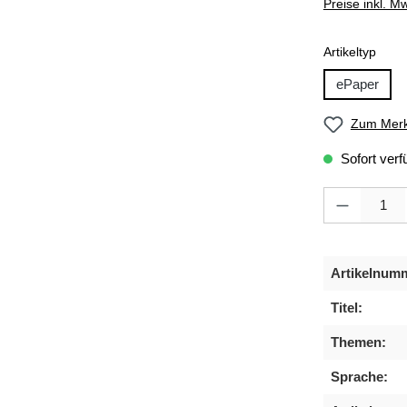
Preise inkl. M
ausw
Artikeltyp
ePaper
Zum Merk
Sofort verf
Produkt Anzahl
Artikelnum
Titel:
Themen:
Sprache: