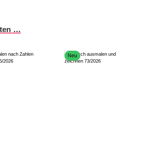
nten …
Neu