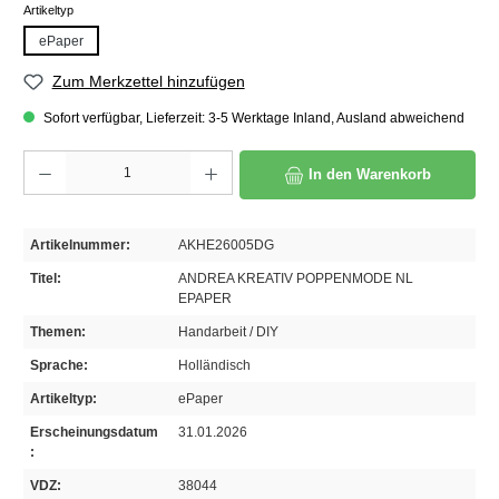
auswählen
Artikeltyp
ePaper
Zum Merkzettel hinzufügen
Sofort verfügbar, Lieferzeit: 3-5 Werktage Inland, Ausland abweichend
Produkt Anzahl: Gib den gewünschten Wert ein oder benutze die Schaltflächen um die A
In den Warenkorb
Artikelnummer:
AKHE26005DG
Titel:
ANDREA KREATIV POPPENMODE NL
EPAPER
Themen:
Handarbeit / DIY
Sprache:
Holländisch
Artikeltyp:
ePaper
Erscheinungsdatum
31.01.2026
:
VDZ:
38044