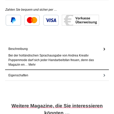
Zahlen Sie bequem und sicher per …
Benutzerdefiniertes Bild 1
Benutzerdefiniertes Bild 2
Benutzerdefiniertes Bild 3
Beschreibung
Bei der holländischen Sprachausgabe von Andrea Kreativ
Puppenmode darf sich jeder Handarbeitsfan freuen, denn das
Magazin en…
Mehr
Eigenschaften
Produktgalerie überspringen
Weitere Magazine, die Sie interessieren
könnten …