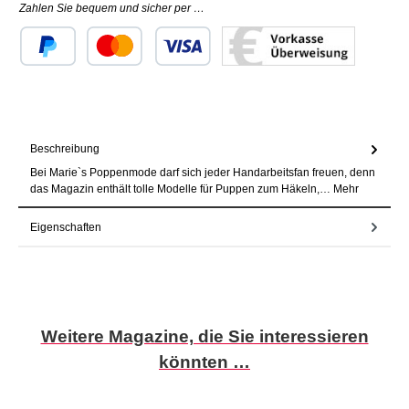
Zahlen Sie bequem und sicher per …
Benutzerdefiniertes Bild 1
Benutzerdefiniertes Bild 2
Benutzerdefiniertes Bild 3
Beschreibung
Bei Marie`s Poppenmode darf sich jeder Handarbeitsfan freuen, denn
das Magazin enthält tolle Modelle für Puppen zum Häkeln,…
Mehr
Eigenschaften
Produktgalerie überspringen
Weitere Magazine, die Sie interessieren
könnten …