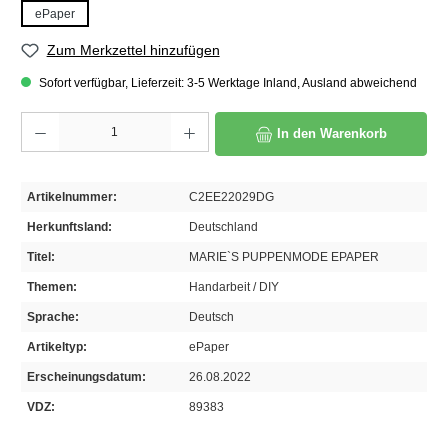
ePaper
Zum Merkzettel hinzufügen
Sofort verfügbar, Lieferzeit: 3-5 Werktage Inland, Ausland abweichend
Produkt Anzahl: Gib den gewünschten Wert ein oder benutze die Schaltflächen um die A
In den Warenkorb
Artikelnummer:
C2EE22029DG
Herkunftsland:
Deutschland
Titel:
MARIE`S PUPPENMODE EPAPER
Themen:
Handarbeit / DIY
Sprache:
Deutsch
Artikeltyp:
ePaper
Erscheinungsdatum:
26.08.2022
VDZ:
89383