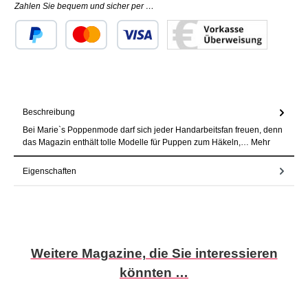
Zahlen Sie bequem und sicher per …
Benutzerdefiniertes Bild 1
Benutzerdefiniertes Bild 2
Benutzerdefiniertes Bild 3
Beschreibung
Bei Marie`s Poppenmode darf sich jeder Handarbeitsfan freuen, denn
das Magazin enthält tolle Modelle für Puppen zum Häkeln,…
Mehr
Eigenschaften
Produktgalerie überspringen
Weitere Magazine, die Sie interessieren
könnten …