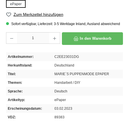
ePaper
Zum Merkzettel hinzufügen
Sofort verfügbar, Lieferzeit: 3-5 Werktage Inland, Ausland abweichend
Produkt Anzahl: Gib den gewünschten Wert ein oder benutze die Schaltflächen um die A
In den Warenkorb
Artikelnummer:
C2EE23031DG
Herkunftsland:
Deutschland
Titel:
MARIE`S PUPPENMODE EPAPER
Themen:
Handarbeit / DIY
Sprache:
Deutsch
Artikeltyp:
ePaper
Erscheinungsdatum:
03.02.2023
VDZ:
89383