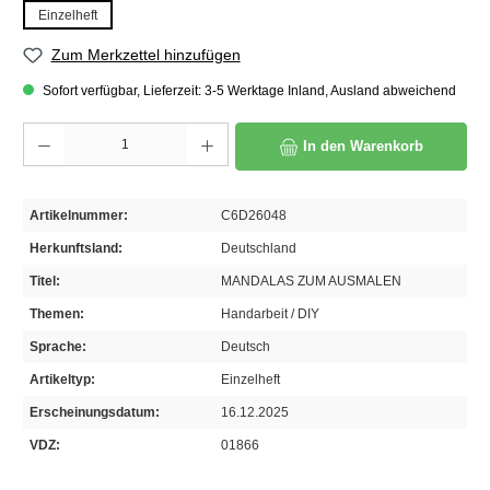
Einzelheft
Zum Merkzettel hinzufügen
Sofort verfügbar, Lieferzeit: 3-5 Werktage Inland, Ausland abweichend
Produkt Anzahl: Gib den gewünschten Wert ein oder benutze die Schaltflächen um die A
In den Warenkorb
Artikelnummer:
C6D26048
Herkunftsland:
Deutschland
Titel:
MANDALAS ZUM AUSMALEN
Themen:
Handarbeit / DIY
Sprache:
Deutsch
Artikeltyp:
Einzelheft
Erscheinungsdatum:
16.12.2025
VDZ:
01866