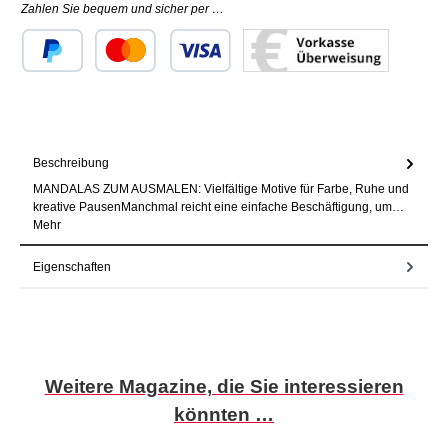
Zahlen Sie bequem und sicher per …
Benutzerdefiniertes Bild 1
Benutzerdefiniertes Bild 2
Benutzerdefiniertes Bild 3
Beschreibung
MANDALAS ZUM AUSMALEN: Vielfältige Motive für Farbe, Ruhe und
kreative PausenManchmal reicht eine einfache Beschäftigung, um…
Mehr
Eigenschaften
Produktgalerie überspringen
Weitere Magazine, die Sie interessieren
könnten …