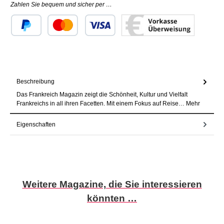
Zahlen Sie bequem und sicher per …
Benutzerdefiniertes Bild 1
Benutzerdefiniertes Bild 2
Benutzerdefiniertes Bild 3
Beschreibung
Das Frankreich Magazin zeigt die Schönheit, Kultur und Vielfalt
Frankreichs in all ihren Facetten. Mit einem Fokus auf Reise…
Mehr
Eigenschaften
Produktgalerie überspringen
Weitere Magazine, die Sie interessieren
könnten …