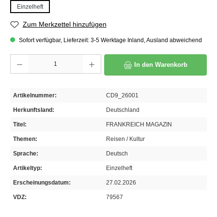
Einzelheft
Zum Merkzettel hinzufügen
Sofort verfügbar, Lieferzeit: 3-5 Werktage Inland, Ausland abweichend
Produkt Anzahl: Gib den gewünschten Wert ein oder benutze die Schaltflächen um die A
In den Warenkorb
Artikelnummer:
CD9_26001
Herkunftsland:
Deutschland
Titel:
FRANKREICH MAGAZIN
Themen:
Reisen / Kultur
Sprache:
Deutsch
Artikeltyp:
Einzelheft
Erscheinungsdatum:
27.02.2026
VDZ:
79567