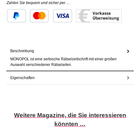
Zahlen Sie bequem und sicher per …
Benutzerdefiniertes Bild 1
Benutzerdefiniertes Bild 2
Benutzerdefiniertes Bild 3
Beschreibung
MONOPOL ist eine serbische Rätselzeitschrift mit einer großen
Auswahl verschiedener Rätselarten.
Eigenschaften
Produktgalerie überspringen
Weitere Magazine, die Sie interessieren
könnten …