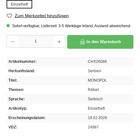
Einzelheft
Zum Merkzettel hinzufügen
Sofort verfügbar, Lieferzeit: 3-5 Werktage Inland, Ausland abweichend
Produkt Anzahl: Gib den gewünschten Wert ein oder benutze die Schaltflächen um die A
In den Warenkorb
Artikelnummer:
CHX26086
Herkunftsland:
Serbien
Titel:
MONOPOL
Themen:
Rätsel
Sprache:
Serbisch
Artikeltyp:
Einzelheft
Erscheinungsdatum:
18.02.2026
VDZ:
24987