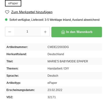
ePaper
Zum Merkzettel hinzufügen
Sofort verfügbar, Lieferzeit: 3-5 Werktage Inland, Ausland abweichend
Produkt Anzahl: Gib den gewünschten Wert ein oder benutze die Schaltflächen um die A
In den Warenkorb
Artikelnummer:
CMDE22003DG
Herkunftsland:
Deutschland
Titel:
MARIE'S BABYMODE EPAPER
Themen:
Handarbeit / DIY
Sprache:
Deutsch
Artikeltyp:
ePaper
Erscheinungsdatum:
23.02.2022
VDZ:
32171