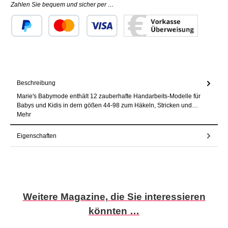
Zahlen Sie bequem und sicher per …
Benutzerdefiniertes Bild 1
Benutzerdefiniertes Bild 2
Benutzerdefiniertes Bild 3
Beschreibung
Marie's Babymode enthält 12 zauberhafte Handarbeits-Modelle für
Babys und Kidis in dern gößen 44-98 zum Häkeln, Stricken und…
Mehr
Eigenschaften
Produktgalerie überspringen
Weitere Magazine, die Sie interessieren
könnten …