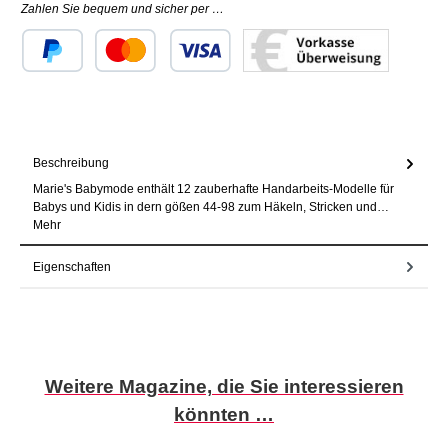
Zahlen Sie bequem und sicher per …
Benutzerdefiniertes Bild 1
Benutzerdefiniertes Bild 2
Benutzerdefiniertes Bild 3
Beschreibung
Marie's Babymode enthält 12 zauberhafte Handarbeits-Modelle für
Babys und Kidis in dern gößen 44-98 zum Häkeln, Stricken und…
Mehr
Eigenschaften
Produktgalerie überspringen
Weitere Magazine, die Sie interessieren
könnten …