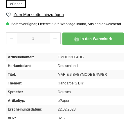
ePaper
Zum Merkzettel hinzufügen
Sofort verfügbar, Lieferzeit: 3-5 Werktage Inland, Ausland abweichend
Produkt Anzahl: Gib den gewünschten Wert ein oder benutze die Schaltflächen um die A
In den Warenkorb
Artikelnummer:
CMDE23004DG
Herkunftsland:
Deutschland
Titel:
MARIE'S BABYMODE EPAPER
Themen:
Handarbeit / DIY
Sprache:
Deutsch
Artikeltyp:
ePaper
Erscheinungsdatum:
22.02.2023
VDZ:
32171