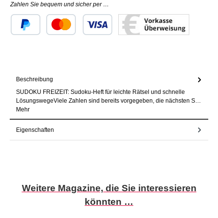
Zahlen Sie bequem und sicher per …
Benutzerdefiniertes Bild 1
Benutzerdefiniertes Bild 2
Benutzerdefiniertes Bild 3
Beschreibung
SUDOKU FREIZEIT: Sudoku-Heft für leichte Rätsel und schnelle
LösungswegeViele Zahlen sind bereits vorgegeben, die nächsten S…
Mehr
Eigenschaften
Produktgalerie überspringen
Weitere Magazine, die Sie interessieren
könnten …