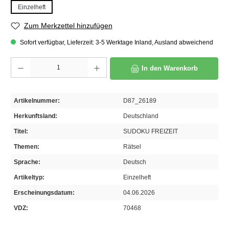
Einzelheft
Zum Merkzettel hinzufügen
Sofort verfügbar, Lieferzeit: 3-5 Werktage Inland, Ausland abweichend
Produkt Anzahl: Gib den gewünschten Wert ein oder benutze die Schaltflächen um die A
In den Warenkorb
Artikelnummer:
D87_26189
Herkunftsland:
Deutschland
Titel:
SUDOKU FREIZEIT
Themen:
Rätsel
Sprache:
Deutsch
Artikeltyp:
Einzelheft
Erscheinungsdatum:
04.06.2026
VDZ:
70468