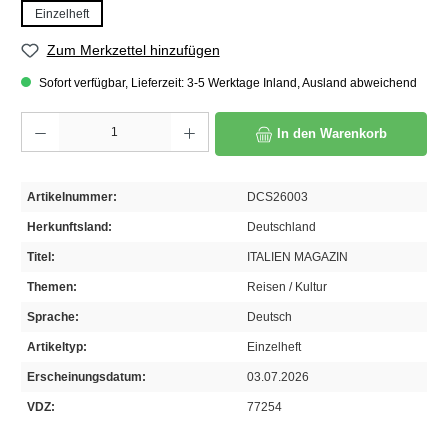
Einzelheft
Zum Merkzettel hinzufügen
Sofort verfügbar, Lieferzeit: 3-5 Werktage Inland, Ausland abweichend
Produkt Anzahl: Gib den gewünschten Wert ein oder benutze die Schaltflächen um die A
In den Warenkorb
Artikelnummer:
DCS26003
Herkunftsland:
Deutschland
Titel:
ITALIEN MAGAZIN
Themen:
Reisen / Kultur
Sprache:
Deutsch
Artikeltyp:
Einzelheft
Erscheinungsdatum:
03.07.2026
VDZ:
77254