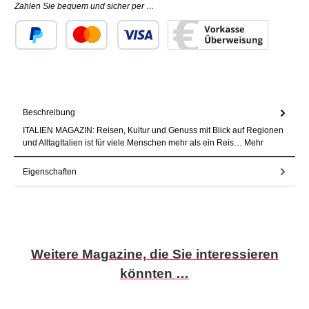
Zahlen Sie bequem und sicher per …
Benutzerdefiniertes Bild 1
Benutzerdefiniertes Bild 2
Benutzerdefiniertes Bild 3
Beschreibung
ITALIEN MAGAZIN: Reisen, Kultur und Genuss mit Blick auf Regionen
und AlltagItalien ist für viele Menschen mehr als ein Reis…
Mehr
Eigenschaften
Produktgalerie überspringen
Weitere Magazine, die Sie interessieren
könnten …