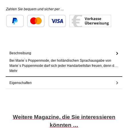
Zahlen Sie bequem und sicher per …
Benutzerdefiniertes Bild 1
Benutzerdefiniertes Bild 2
Benutzerdefiniertes Bild 3
Beschreibung
Bei Marie`s Poppenmode, der holländischen Sprachausgabe von
Marie´s Puppenmode darf sich jeder Handarbeitsfan freuen, denn d…
Mehr
Eigenschaften
Produktgalerie überspringen
Weitere Magazine, die Sie interessieren
könnten …