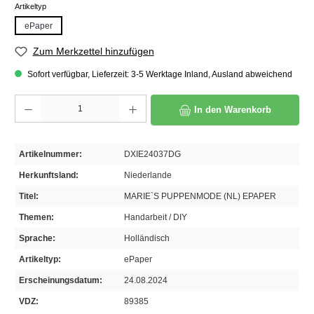
auswählen
Artikeltyp
ePaper
Zum Merkzettel hinzufügen
Sofort verfügbar, Lieferzeit: 3-5 Werktage Inland, Ausland abweichend
Produkt Anzahl: Gib den gewünschten Wert ein oder benutze die Schaltflächen um die A
In den Warenkorb
Artikelnummer:
DXIE24037DG
Herkunftsland:
Niederlande
Titel:
MARIE`S PUPPENMODE (NL) EPAPER
Themen:
Handarbeit / DIY
Sprache:
Holländisch
Artikeltyp:
ePaper
Erscheinungsdatum:
24.08.2024
VDZ:
89385