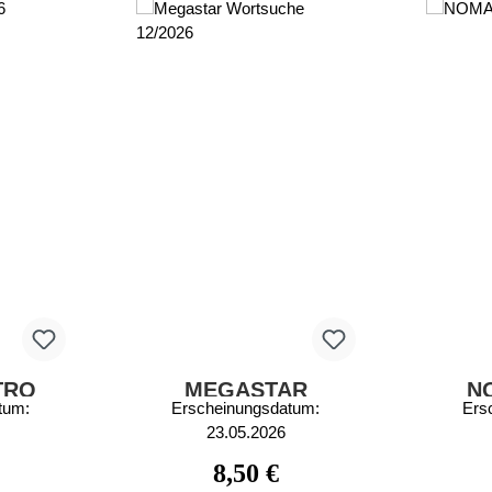
TRO
MEGASTAR
N
tum:
Erscheinungsdatum:
Ers
WORTSUCHE
23.05.2026
12/2026
 Preis:
Regulärer Preis:
8,50 €