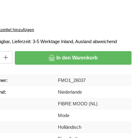
ählen
zettel hinzufügen
ügbar, Lieferzeit: 3-5 Werktage Inland, Ausland abweichend
: Gib den gewünschten Wert ein oder benutze die Schaltflächen um di
In den Warenkorb
mer:
FMO1_26037
nd:
Niederlande
FIBRE MOOD (NL)
Mode
Holländisch