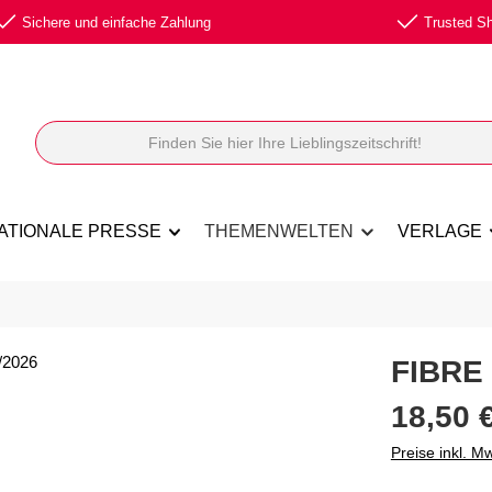
Sichere und einfache Zahlung
Trusted Sho
ATIONALE PRESSE
THEMENWELTEN
VERLAGE
FIBRE
Regulärer Prei
18,50 
Preise inkl. M