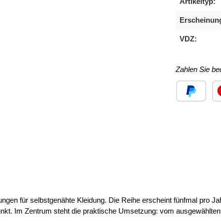
Artikeltyp:
Erscheinun
VDZ:
Zahlen Sie b
Benutzerdefini
Ben
ngen für selbstgenähte Kleidung. Die Reihe erscheint fünfmal pro Jahr
unkt. Im Zentrum steht die praktische Umsetzung: vom ausgewählten 