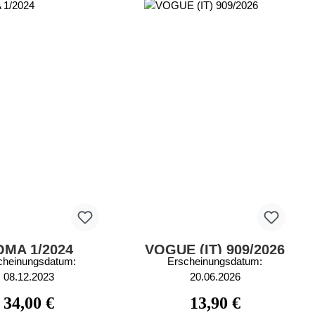
OMA 1/2024
VOGUE (IT) 909/2026
cheinungsdatum:
Erscheinungsdatum:
08.12.2023
20.06.2026
Regulärer Preis:
Regulärer Preis:
34,00 €
13,90 €