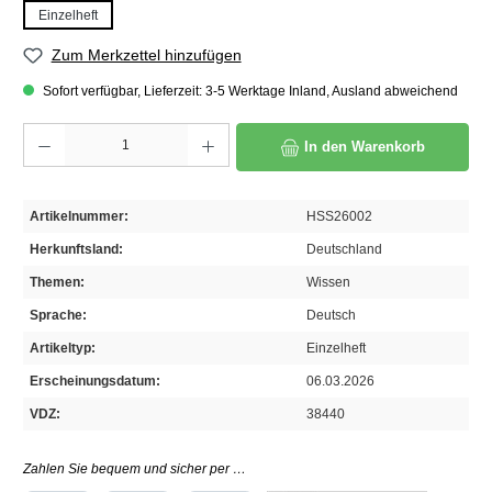
Einzelheft
Zum Merkzettel hinzufügen
Sofort verfügbar, Lieferzeit: 3-5 Werktage Inland, Ausland abweichend
Produkt Anzahl: Gib den gewünschten Wert ein oder benutze die Schaltflächen um die A
In den Warenkorb
Artikelnummer:
HSS26002
Herkunftsland:
Deutschland
Themen:
Wissen
Sprache:
Deutsch
Artikeltyp:
Einzelheft
Erscheinungsdatum:
06.03.2026
VDZ:
38440
Zahlen Sie bequem und sicher per …