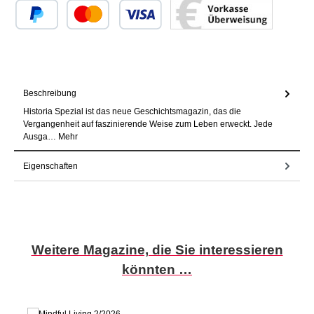
Benutzerdefiniertes Bild 1
Benutzerdefiniertes Bild 2
Benutzerdefiniertes Bild 3
Beschreibung
Historia Spezial ist das neue Geschichtsmagazin, das die
Vergangenheit auf faszinierende Weise zum Leben erweckt. Jede
Ausga…
Mehr
Eigenschaften
Produktgalerie überspringen
Weitere Magazine, die Sie interessieren
könnten …