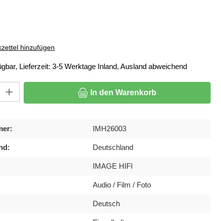
ählen
zettel hinzufügen
ügbar, Lieferzeit: 3-5 Werktage Inland, Ausland abweichend
: Gib den gewünschten Wert ein oder benutze die Schaltflächen um di
In den Warenkorb
mer:
IMH26003
nd:
Deutschland
IMAGE HIFI
Audio / Film / Foto
Deutsch