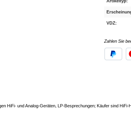
Artikeltyp:
Erscheinun
VDZ:
Zahlen Sie b
Benutzerdefini
Ben
igen HiFi- und Analog-Geräten, LP-Besprechungen; Käufer sind HiFi-H