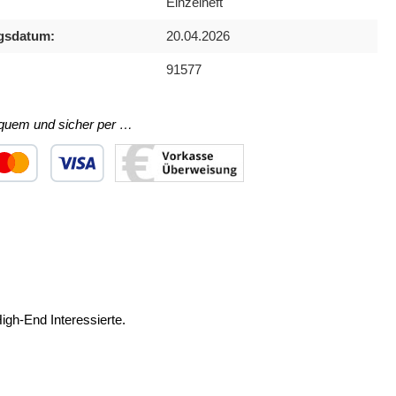
Einzelheft
gsdatum:
20.04.2026
91577
equem und sicher per …
ertes Bild 1
utzerdefiniertes Bild 2
Benutzerdefiniertes Bild 3
igh-End Interessierte.