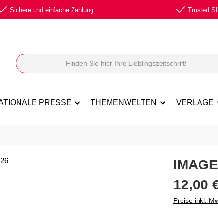
Sichere und einfache Zahlung
Trusted Sho
ATIONALE PRESSE
THEMENWELTEN
VERLAGE
IMAGE 
Regulärer Prei
12,00 
Preise inkl. M