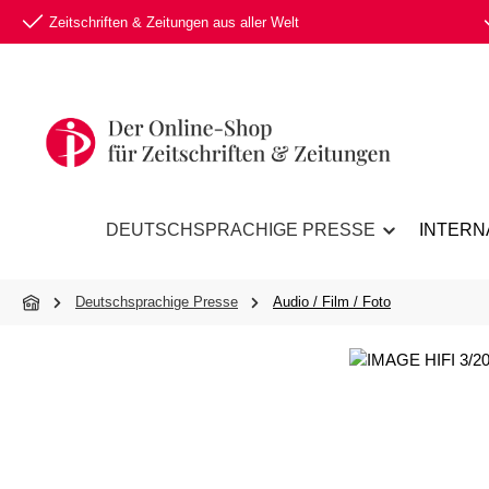
Zeitschriften & Zeitungen aus aller Welt
 Hauptinhalt springen
Zur Suche springen
Zur Hauptnavigation springen
DEUTSCHSPRACHIGE PRESSE
INTERN
Deutschsprachige Presse
Audio / Film / Foto
Bildergalerie überspringen