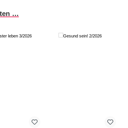
nten …