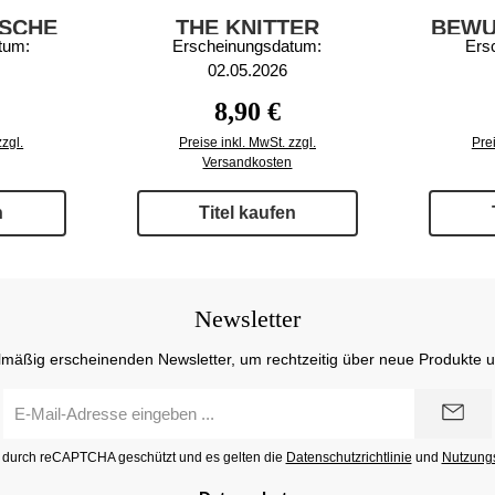
ISCHE
THE KNITTER
BEWU
tum:
Erscheinungsdatum:
Ers
HTEN
82/2026
02.05.2026
r Preis:
Regulärer Preis:
8,90 €
zzgl.
Preise inkl. MwSt. zzgl.
Prei
Versandkosten
n
Titel kaufen
Newsletter
lmäßig erscheinenden Newsletter, um rechtzeitig über neue Produkte 
E-
Mail-
Adresse
st durch reCAPTCHA geschützt und es gelten die
Datenschutzrichtlinie
und
Nutzung
*