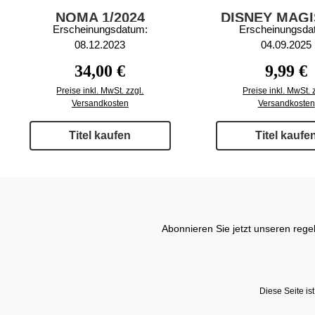
NOMA 1/2024
DISNEY MAG
Erscheinungsdatum:
Erscheinungsda
HÖRGESCHIC
08.12.2023
04.09.2025
2/2025
Regulärer Preis:
Reguläre
34,00 €
9,99 €
Preise inkl. MwSt. zzgl.
Preise inkl. MwSt. 
Versandkosten
Versandkosten
Titel kaufen
Titel kaufe
Abonnieren Sie jetzt unseren rege
Diese Seite i