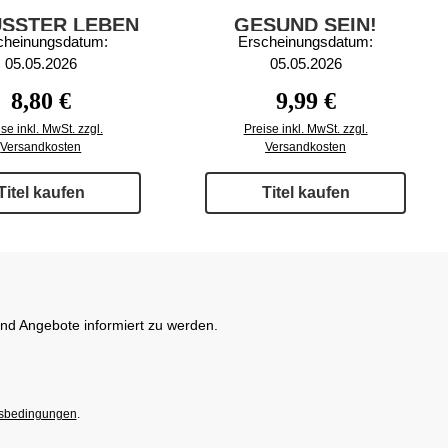
SSTER LEBEN
GESUND SEIN!
cheinungsdatum:
Erscheinungsdatum:
3/2026
2/2026
05.05.2026
05.05.2026
Regulärer Preis:
Regulärer Preis:
8,80 €
9,99 €
se inkl. MwSt. zzgl.
Preise inkl. MwSt. zzgl.
Versandkosten
Versandkosten
Titel kaufen
Titel kaufen
und Angebote informiert zu werden.
sbedingungen
.