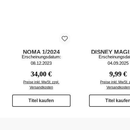
NOMA 1/2024
DISNEY MAG
Erscheinungsdatum:
Erscheinungsda
HÖRGESCHIC
08.12.2023
04.09.2025
2/2025
Regulärer Preis:
Reguläre
34,00 €
9,99 €
Preise inkl. MwSt. zzgl.
Preise inkl. MwSt. 
Versandkosten
Versandkosten
Titel kaufen
Titel kaufe