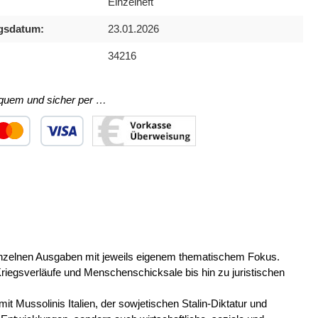
Einzelheft
gsdatum:
23.01.2026
34216
equem und sicher per …
ertes Bild 1
utzerdefiniertes Bild 2
Benutzerdefiniertes Bild 3
nzelnen Ausgaben mit jeweils eigenem thematischem Fokus.
riegsverläufe und Menschenschicksale bis hin zu juristischen
t Mussolinis Italien, der sowjetischen Stalin-Diktatur und