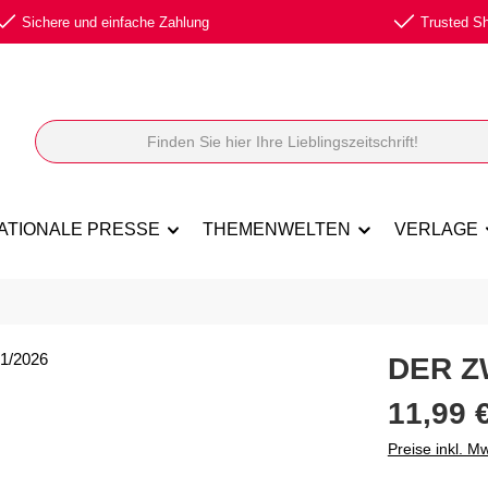
Sichere und einfache Zahlung
Trusted Sho
ATIONALE PRESSE
THEMENWELTEN
VERLAGE
DER Z
Regulärer Prei
11,99 
Preise inkl. M