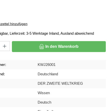
ählen
zettel hinzufügen
ügbar, Lieferzeit: 3-5 Werktage Inland, Ausland abweichend
: Gib den gewünschten Wert ein oder benutze die Schaltflächen um di
In den Warenkorb
mer:
KWJ26001
nd:
Deutschland
DER ZWEITE WELTKRIEG
Wissen
Deutsch