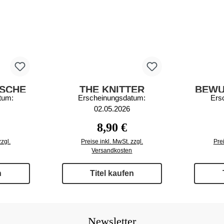
ISCHE
THE KNITTER
BEWU
tum:
Erscheinungsdatum:
Ers
HTEN
82/2026
02.05.2026
r Preis:
Regulärer Preis:
8,90 €
zzgl.
Preise inkl. MwSt. zzgl.
Prei
Versandkosten
n
Titel kaufen
Newsletter