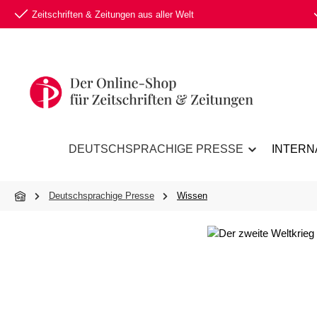
Zeitschriften & Zeitungen aus aller Welt
 Hauptinhalt springen
Zur Suche springen
Zur Hauptnavigation springen
DEUTSCHSPRACHIGE PRESSE
INTERN
Deutschsprachige Presse
Wissen
Bildergalerie überspringen