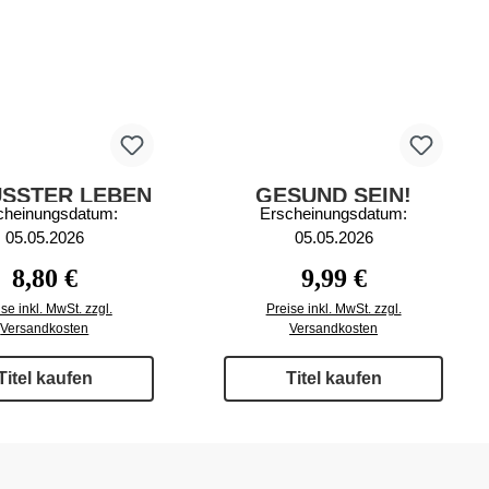
SSTER LEBEN
GESUND SEIN!
cheinungsdatum:
Erscheinungsdatum:
3/2026
2/2026
05.05.2026
05.05.2026
Regulärer Preis:
Regulärer Preis:
8,80 €
9,99 €
se inkl. MwSt. zzgl.
Preise inkl. MwSt. zzgl.
Versandkosten
Versandkosten
Titel kaufen
Titel kaufen